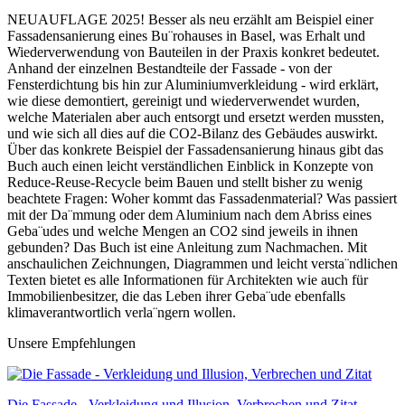
NEUAUFLAGE 2025! Besser als neu erzählt am Beispiel einer
Fassadensanierung eines Bu¨rohauses in Basel, was Erhalt und
Wiederverwendung von Bauteilen in der Praxis konkret bedeutet.
Anhand der einzelnen Bestandteile der Fassade - von der
Fensterdichtung bis hin zur Aluminiumverkleidung - wird erklärt,
wie diese demontiert, gereinigt und wiederverwendet wurden,
welche Materialen aber auch entsorgt und ersetzt werden mussten,
und wie sich all dies auf die CO2-Bilanz des Gebäudes auswirkt.
Über das konkrete Beispiel der Fassadensanierung hinaus gibt das
Buch auch einen leicht verständlichen Einblick in Konzepte von
Reduce-Reuse-Recycle beim Bauen und stellt bisher zu wenig
beachtete Fragen: Woher kommt das Fassadenmaterial? Was passiert
mit der Da¨mmung oder dem Aluminium nach dem Abriss eines
Geba¨udes und welche Mengen an CO2 sind jeweils in ihnen
gebunden? Das Buch ist eine Anleitung zum Nachmachen. Mit
anschaulichen Zeichnungen, Diagrammen und leicht versta¨ndlichen
Texten bietet es alle Informationen für Architekten wie auch für
Immobilienbesitzer, die das Leben ihrer Geba¨ude ebenfalls
klimaverantwortlich verla¨ngern wollen.
Unsere Empfehlungen
Die Fassade - Verkleidung und Illusion, Verbrechen und Zitat