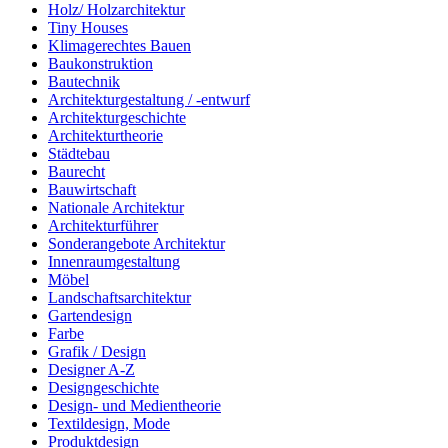
Holz/ Holzarchitektur
Tiny Houses
Klimagerechtes Bauen
Baukonstruktion
Bautechnik
Architekturgestaltung / -entwurf
Architekturgeschichte
Architekturtheorie
Städtebau
Baurecht
Bauwirtschaft
Nationale Architektur
Architekturführer
Sonderangebote Architektur
Innenraumgestaltung
Möbel
Landschaftsarchitektur
Gartendesign
Farbe
Grafik / Design
Designer A-Z
Designgeschichte
Design- und Medientheorie
Textildesign, Mode
Produktdesign