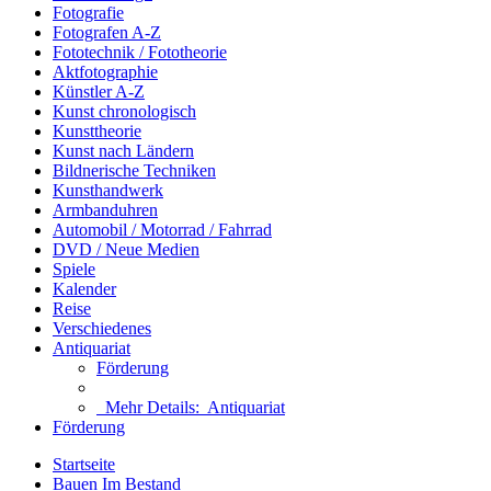
Fotografie
Fotografen A-Z
Fototechnik / Fototheorie
Aktfotographie
Künstler A-Z
Kunst chronologisch
Kunsttheorie
Kunst nach Ländern
Bildnerische Techniken
Kunsthandwerk
Armbanduhren
Automobil / Motorrad / Fahrrad
DVD / Neue Medien
Spiele
Kalender
Reise
Verschiedenes
Antiquariat
Förderung
Mehr Details:
Antiquariat
Förderung
Startseite
Bauen Im Bestand