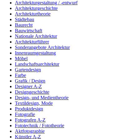
Architekturgestaltung / -entwurf
Architekturgeschichte
Architekturtheorie
Städtebau
Baurecht
Bauwirtschaft
Nationale Architektur
Architekturführer
Sonderangebote Architektur
Innenraumgestaltung
Möbel
Landschaftsarchitektur
Gartendesign
Farbe
Grafik / Design
Designer A-Z
Designgeschichte
Design- und Medientheorie
Textildesign, Mode
Produktdesign
Fotografie
Fotografen A-Z
Fototechnik / Fototheorie
Aktfotographie
Künstler A-Z