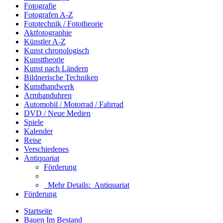
Fotografie
Fotografen A-Z
Fototechnik / Fototheorie
Aktfotographie
Künstler A-Z
Kunst chronologisch
Kunsttheorie
Kunst nach Ländern
Bildnerische Techniken
Kunsthandwerk
Armbanduhren
Automobil / Motorrad / Fahrrad
DVD / Neue Medien
Spiele
Kalender
Reise
Verschiedenes
Antiquariat
Förderung
Mehr Details:
Antiquariat
Förderung
Startseite
Bauen Im Bestand