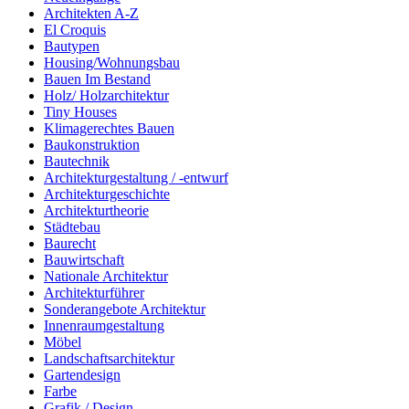
Architekten A-Z
El Croquis
Bautypen
Housing/Wohnungsbau
Bauen Im Bestand
Holz/ Holzarchitektur
Tiny Houses
Klimagerechtes Bauen
Baukonstruktion
Bautechnik
Architekturgestaltung / -entwurf
Architekturgeschichte
Architekturtheorie
Städtebau
Baurecht
Bauwirtschaft
Nationale Architektur
Architekturführer
Sonderangebote Architektur
Innenraumgestaltung
Möbel
Landschaftsarchitektur
Gartendesign
Farbe
Grafik / Design