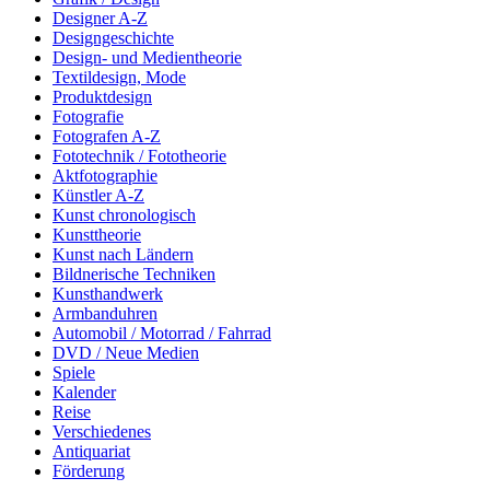
Designer A-Z
Designgeschichte
Design- und Medientheorie
Textildesign, Mode
Produktdesign
Fotografie
Fotografen A-Z
Fototechnik / Fototheorie
Aktfotographie
Künstler A-Z
Kunst chronologisch
Kunsttheorie
Kunst nach Ländern
Bildnerische Techniken
Kunsthandwerk
Armbanduhren
Automobil / Motorrad / Fahrrad
DVD / Neue Medien
Spiele
Kalender
Reise
Verschiedenes
Antiquariat
Förderung