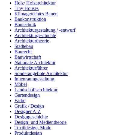
Holz/ Holzarchitektur
Tiny Houses
Klimagerechtes Bauen
Baukonstruktion
Bautechnik
Architekturgestaltung / -entwurf
Architekturgeschichte
Architekturtheorie
Städtebau
Baurecht
Bauwirtschaft
Nationale Architektur
Architekturführer
Sonderangebote Architektur
Innenraumgestaltung
Möbel
Landschaftsarchitektur
Gartendesign
Farbe
Grafik / Design
Designer A-Z
Designgeschichte
Design- und Medientheorie
Textildesign, Mode
Produktdesign