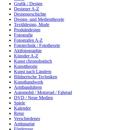
Grafik / Design
Designer A-Z
Designgeschichte
Design- und Medientheorie
Textildesign, Mode
Produktdesign
Fotografie
Fotografen A-Z
Fototechnik / Fototheorie
Aktfotographie
Künstler A-Z
Kunst chronologisch
Kunsttheorie
Kunst nach Ländern
Bildnerische Techniken
Kunsthandwerk
Armbanduhren
Automobil / Motorrad / Fahrrad
DVD / Neue Medien
Spiele
Kalender
Reise
Verschiedenes
Antiquariat
Förderung