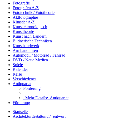
Fotografie
Fotografen A-Z
Fototechnik / Fototheorie
Aktfotographie
Künstler A-Z
Kunst chronologisch
Kunsttheorie
Kunst nach Ländern
Bildnerische Techniken
Kunsthandwerk
Armbanduhren
Automobil / Motorrad / Fahrrad
DVD / Neue Medien
Spiele
Kalender
Reise
Verschiedenes
Antiquariat
Förderung
Mehr Details:
Antiquariat
Förderung
Startseite
Architekturgestaltung / -entwurf