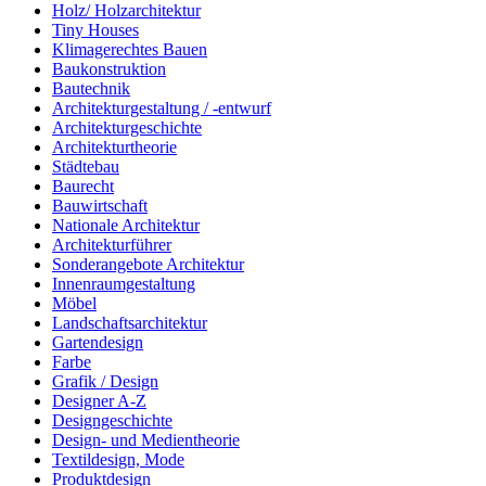
Holz/ Holzarchitektur
Tiny Houses
Klimagerechtes Bauen
Baukonstruktion
Bautechnik
Architekturgestaltung / -entwurf
Architekturgeschichte
Architekturtheorie
Städtebau
Baurecht
Bauwirtschaft
Nationale Architektur
Architekturführer
Sonderangebote Architektur
Innenraumgestaltung
Möbel
Landschaftsarchitektur
Gartendesign
Farbe
Grafik / Design
Designer A-Z
Designgeschichte
Design- und Medientheorie
Textildesign, Mode
Produktdesign