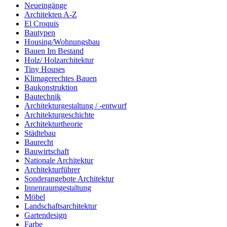
Neueingänge
Architekten A-Z
El Croquis
Bautypen
Housing/Wohnungsbau
Bauen Im Bestand
Holz/ Holzarchitektur
Tiny Houses
Klimagerechtes Bauen
Baukonstruktion
Bautechnik
Architekturgestaltung / -entwurf
Architekturgeschichte
Architekturtheorie
Städtebau
Baurecht
Bauwirtschaft
Nationale Architektur
Architekturführer
Sonderangebote Architektur
Innenraumgestaltung
Möbel
Landschaftsarchitektur
Gartendesign
Farbe