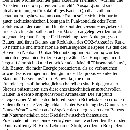
Der Band widmet sich der ganz aktuellen Thematik "Wohnen und
Arbeiten in energiesparendem Umfeld". Ausgangspunkt sind
Idealvorstellungen für zukünftiges Bauen: Qualitätsvoll und
verantwortungsbewusst umbauter Raum sollte sich nicht nur in
guten architektonischen Lösungen in Funktionalität oder Form
abbilden, sondern auch im Hinblick auf den Gesamtenergiebedarf.
In der Architektur sollte auch ein Maßstab angelegt werden für die
sogenannte graue Energie für Herstellung bzw. Abtragung von
Bauten und ihren Beitrag zur Reduktion des CO2-Ausstoßes.Rund
50 nationale und internationale herausragende Beispiele aus den drei
Bereichen Neubau, Umbau/Neunutzung und Sanierung wurden
unter den genannten Kriterien ausgewählt. Das Hauptaugenmerk
liegt auf dem sich aktuell entwickelnden Modell "Plusenergiehaus",
d.h. Bauten, die mehr Energie produzieren, als sie verbrauchen,
sowie Realisierungen mit dem gut in der Baupraxis verankerten
Standard "Passivhaus", d.h. Bauwerke, die ohne
Fremdenergiezufuhr behaglich zu betreiben sind.Entgegen aller
Skepsis präsentieren sich diese energietechnisch anspruchsvollen
Bauten in ebenso anspruchsvoller Architektur. Die aufgrund
energetischer Modelle deutlich reduzierten Betriebskosten erhöhen
zudem die soziale Verträglichkeit. Unter Beachtung des Grundsatzes
"kurze Wege" werden auch Aspekte des energiesparenden Bauens
mit Naturmaterialien oder Kreislaufwirtschaft thematisiert.
Potenziale mit hierzulande verfügbaren nachwachsenden Bau- oder
Dämmstoffen (z.B. Holz, Lehm oder Stroh) werden in Beispielen