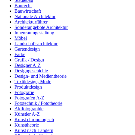
Städtebau
Baurecht
Bauwirtschaft
Nationale Architektur
Architekturführer
Sonderangebote Architektur
Innenraumgestaltung
Möbel
Landschaftsarchitektur
Gartendesign
Farbe
Grafik / Design
Designer A-Z
Designgeschichte
Design- und Medientheorie
Textildesign, Mode
Produktdesign
Fotografie
Fotografen A-Z
Fototechnik / Fototheorie
Aktfotographie
Künstler A-Z
Kunst chronologisch
Kunsttheorie
Kunst nach Ländern