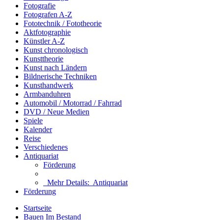
Fotografie
Fotografen A-Z
Fototechnik / Fototheorie
Aktfotographie
Künstler A-Z
Kunst chronologisch
Kunsttheorie
Kunst nach Ländern
Bildnerische Techniken
Kunsthandwerk
Armbanduhren
Automobil / Motorrad / Fahrrad
DVD / Neue Medien
Spiele
Kalender
Reise
Verschiedenes
Antiquariat
Förderung
Mehr Details:
Antiquariat
Förderung
Startseite
Bauen Im Bestand