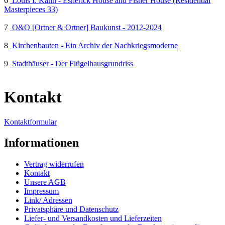
6
Louis I. Kahn - Esherick House and Fisher House (Residential
Masterpieces 33)
7
O&O [Ortner & Ortner] Baukunst - 2012-2024
8
Kirchenbauten - Ein Archiv der Nachkriegsmoderne
9
Stadthäuser - Der Flügelhausgrundriss
Kontakt
Kontaktformular
Informationen
Vertrag widerrufen
Kontakt
Unsere AGB
Impressum
Link/ Adressen
Privatsphäre und Datenschutz
Liefer- und Versandkosten und Lieferzeiten