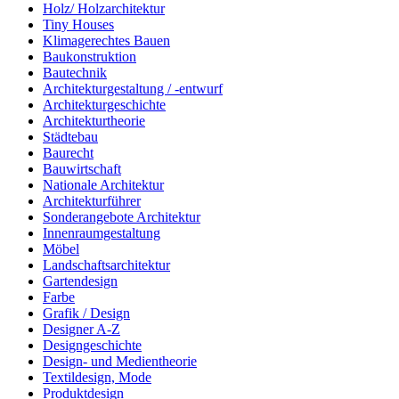
Holz/ Holzarchitektur
Tiny Houses
Klimagerechtes Bauen
Baukonstruktion
Bautechnik
Architekturgestaltung / -entwurf
Architekturgeschichte
Architekturtheorie
Städtebau
Baurecht
Bauwirtschaft
Nationale Architektur
Architekturführer
Sonderangebote Architektur
Innenraumgestaltung
Möbel
Landschaftsarchitektur
Gartendesign
Farbe
Grafik / Design
Designer A-Z
Designgeschichte
Design- und Medientheorie
Textildesign, Mode
Produktdesign