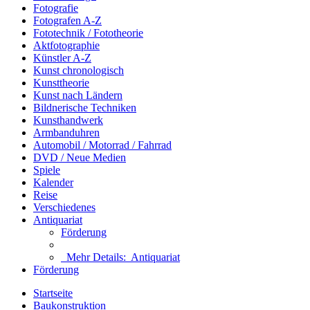
Fotografie
Fotografen A-Z
Fototechnik / Fototheorie
Aktfotographie
Künstler A-Z
Kunst chronologisch
Kunsttheorie
Kunst nach Ländern
Bildnerische Techniken
Kunsthandwerk
Armbanduhren
Automobil / Motorrad / Fahrrad
DVD / Neue Medien
Spiele
Kalender
Reise
Verschiedenes
Antiquariat
Förderung
Mehr Details:
Antiquariat
Förderung
Startseite
Baukonstruktion