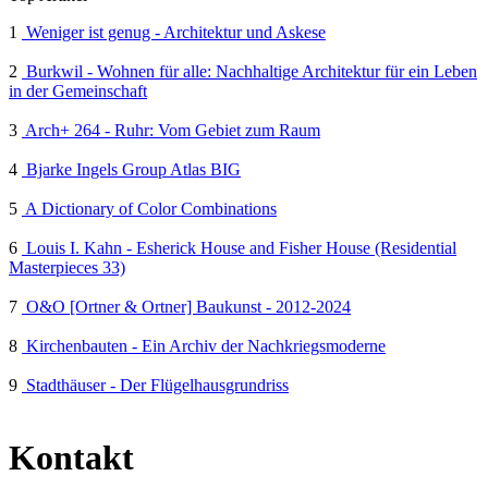
1
Weniger ist genug - Architektur und Askese
2
Burkwil - Wohnen für alle: Nachhaltige Architektur für ein Leben
in der Gemeinschaft
3
Arch+ 264 - Ruhr: Vom Gebiet zum Raum
4
Bjarke Ingels Group Atlas BIG
5
A Dictionary of Color Combinations
6
Louis I. Kahn - Esherick House and Fisher House (Residential
Masterpieces 33)
7
O&O [Ortner & Ortner] Baukunst - 2012-2024
8
Kirchenbauten - Ein Archiv der Nachkriegsmoderne
9
Stadthäuser - Der Flügelhausgrundriss
Kontakt