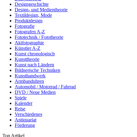
Designgeschichte
Design- und Medientheorie
Textildesign, Mode
Produktdesign
Fotografie
Fotografen A-Z
Fototechnik / Fototheorie
Aktfotographie
Künstler A-Z
Kunst chronologisch
Kunsttheorie
Kunst nach Ländern
Bildnerische Techniken
Kunsthandwerk
Armbanduhren
Automobil / Motorrad / Fahrrad
DVD / Neue Medien
Spiele
Kalender
Reise
Verschiedenes
Antiquariat
Förderung
Top Artikel