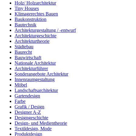
Holz/ Holzarchitektur
Tiny Houses
Klimagerechtes Bauen
Baukonstruktion
Bautechnik
Architekturgestaltung / -entwurf
Architekturgeschichte
Architekturtheorie
Städtebau
Baurecht
Bauwirtschaft
Nationale Architektur
Architekturführer
Sonderangebote Architektur
Innenraumgestaltung
Möbel
Landschaftsarchitektur
Gartendesign
Farbe
Grafik / Design
Designer A-Z
Designgeschichte
Design- und Medientheorie
Textildesign, Mode
Produktdesign