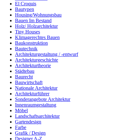
El Croquis
Bautypen
Housing/Wohnungsbau
Bauen Im Bestand
Holz/ Holzarchitektur
Tiny Houses
Klimagerechtes Bauen
Baukonstruktion
Bautechnik
Architekturgestaltung / -entwurf
Architekturgeschichte
Architekturtheorie
Städtebau
Baurecht
Bauwirtschaft
Nationale Architektur
Architekturführer
Sonderangebote Architektur
Innenraumgestaltung
Möbel
Landschaftsarchitektur
Gartendesign
Farbe
Grafik / Design
Designer A-Z