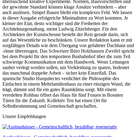
überraschend kreative Experimente. Normen, Bauvorschriften und
der gewohnte Standard können kluge Ansätze verhindern – aber
auch auslösen. Simpel Bauen bleibt ein komplexes Feld. Wir lassen
in dieser Ausgabe erfolgreiche Minimalisten zu Wort kommen. Je
kleiner der Etat, desto wichtiger sind die Freiheiten der
Architekturgestaltung, meint Ludwig Zitzelsberger. Für den
Architekten der Kunstscheune besteht der Reiz gerade darin, sich
auf das Wesentliche zu beschränken. Unsere Redaktion kann er mit
sorgfältigen Details wie dem Übergang von gefalteter Dachhaut und
-rinne überzeugen. Das Schweizer Büro Holzhausen Zweifel spricht
bei dem Projekt für den temporären Busbahnhof über die zum Teil
schwierige Kommunikation mit dem Handwerk. Wenn Leitungen
sauber verlegt werden sollen, um Verkleidung zu sparen, bedeutet
das manchmal doppelte Arbeit – sicher kein Einzelfall. Das
spanische Studio Harquitectes verdichtet die Philosophie des
Einfachen in einem Mehrfamilienhaus zu einer einzigen Wand, die
trägt, dämmt und für ein gutes Raumklima sorgt. Mit einem
veredelten Rohbau öffnet das Haus für fünf Frauen in Bosnien
Türen für die Zukunft. Kollektiv Ten hat einen Ort für
Selbstbestimmung und Gemeinschaft geschaffen.
Unsere Empfehlungen