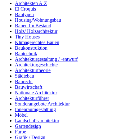
Architekten A-Z
El Croquis
Bautypen
Housing/Wohnungsbau
Bauen Im Bestand
Holz/ Holzarchitektur
Tiny Houses
Klimagerechtes Bauen
Baukonstruktion
Bautechnik
Architekturgestaltung / -entwurf
Architekturgeschichte
Architekturtheorie
Städtebau
Baurecht
Bauwirtschaft
Nationale Architektur
Architekturführer
Sonderangebote Architektur
Innenraumgestaltung
Möbel
Landschaftsarchitektur
Gartendesign
Farbe
Grafik / Design