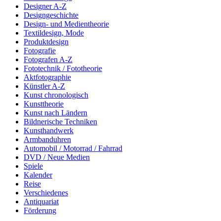
Designer A-Z
Designgeschichte
Design- und Medientheorie
Textildesign, Mode
Produktdesign
Fotografie
Fotografen A-Z
Fototechnik / Fototheorie
Aktfotographie
Künstler A-Z
Kunst chronologisch
Kunsttheorie
Kunst nach Ländern
Bildnerische Techniken
Kunsthandwerk
Armbanduhren
Automobil / Motorrad / Fahrrad
DVD / Neue Medien
Spiele
Kalender
Reise
Verschiedenes
Antiquariat
Förderung