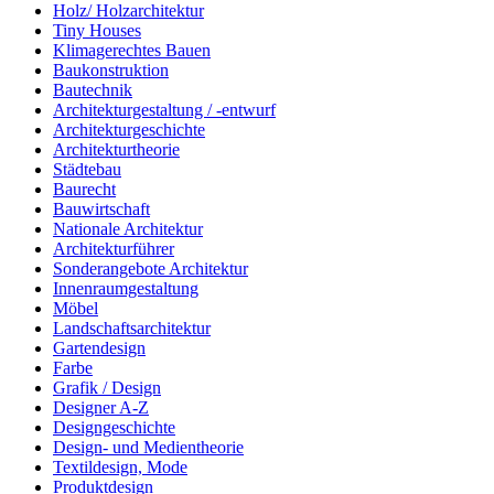
Holz/ Holzarchitektur
Tiny Houses
Klimagerechtes Bauen
Baukonstruktion
Bautechnik
Architekturgestaltung / -entwurf
Architekturgeschichte
Architekturtheorie
Städtebau
Baurecht
Bauwirtschaft
Nationale Architektur
Architekturführer
Sonderangebote Architektur
Innenraumgestaltung
Möbel
Landschaftsarchitektur
Gartendesign
Farbe
Grafik / Design
Designer A-Z
Designgeschichte
Design- und Medientheorie
Textildesign, Mode
Produktdesign