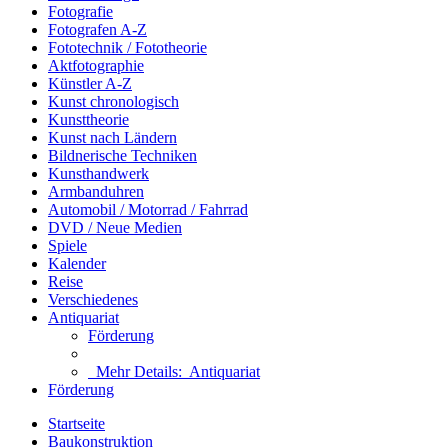
Fotografie
Fotografen A-Z
Fototechnik / Fototheorie
Aktfotographie
Künstler A-Z
Kunst chronologisch
Kunsttheorie
Kunst nach Ländern
Bildnerische Techniken
Kunsthandwerk
Armbanduhren
Automobil / Motorrad / Fahrrad
DVD / Neue Medien
Spiele
Kalender
Reise
Verschiedenes
Antiquariat
Förderung
Mehr Details:
Antiquariat
Förderung
Startseite
Baukonstruktion