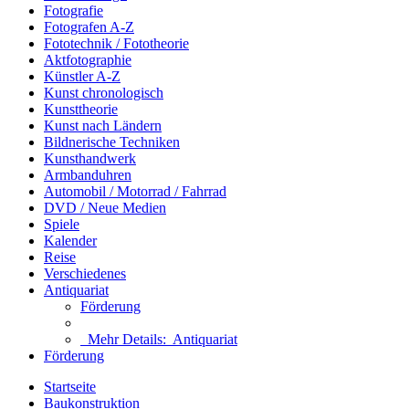
Fotografie
Fotografen A-Z
Fototechnik / Fototheorie
Aktfotographie
Künstler A-Z
Kunst chronologisch
Kunsttheorie
Kunst nach Ländern
Bildnerische Techniken
Kunsthandwerk
Armbanduhren
Automobil / Motorrad / Fahrrad
DVD / Neue Medien
Spiele
Kalender
Reise
Verschiedenes
Antiquariat
Förderung
Mehr Details:
Antiquariat
Förderung
Startseite
Baukonstruktion