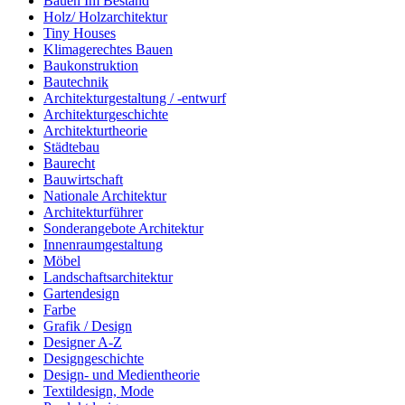
Bauen Im Bestand
Holz/ Holzarchitektur
Tiny Houses
Klimagerechtes Bauen
Baukonstruktion
Bautechnik
Architekturgestaltung / -entwurf
Architekturgeschichte
Architekturtheorie
Städtebau
Baurecht
Bauwirtschaft
Nationale Architektur
Architekturführer
Sonderangebote Architektur
Innenraumgestaltung
Möbel
Landschaftsarchitektur
Gartendesign
Farbe
Grafik / Design
Designer A-Z
Designgeschichte
Design- und Medientheorie
Textildesign, Mode