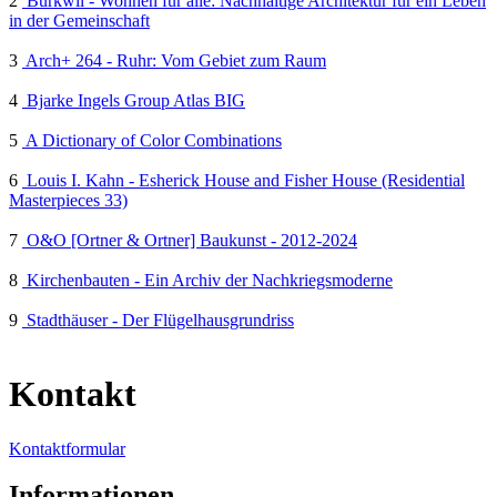
2
Burkwil - Wohnen für alle: Nachhaltige Architektur für ein Leben
in der Gemeinschaft
3
Arch+ 264 - Ruhr: Vom Gebiet zum Raum
4
Bjarke Ingels Group Atlas BIG
5
A Dictionary of Color Combinations
6
Louis I. Kahn - Esherick House and Fisher House (Residential
Masterpieces 33)
7
O&O [Ortner & Ortner] Baukunst - 2012-2024
8
Kirchenbauten - Ein Archiv der Nachkriegsmoderne
9
Stadthäuser - Der Flügelhausgrundriss
Kontakt
Kontaktformular
Informationen