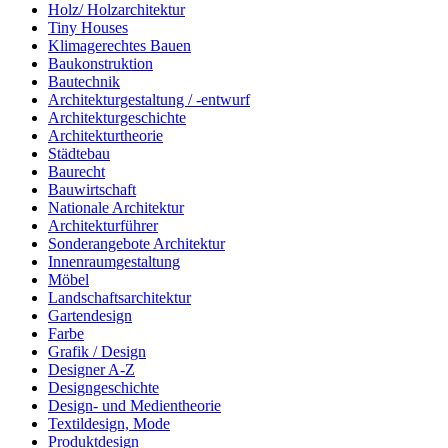
Holz/ Holzarchitektur
Tiny Houses
Klimagerechtes Bauen
Baukonstruktion
Bautechnik
Architekturgestaltung / -entwurf
Architekturgeschichte
Architekturtheorie
Städtebau
Baurecht
Bauwirtschaft
Nationale Architektur
Architekturführer
Sonderangebote Architektur
Innenraumgestaltung
Möbel
Landschaftsarchitektur
Gartendesign
Farbe
Grafik / Design
Designer A-Z
Designgeschichte
Design- und Medientheorie
Textildesign, Mode
Produktdesign