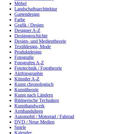
Möbel
Landschaftsarchitektur
Gartendesign
Farbe
Grafik / Design
Designer A-Z
Designgeschichte
Design- und Medientheorie
Textildesign, Mode
Produktdesign
Fotografie
Fotografen A-Z
Fototechnik / Fototheorie
Aktfotographie
Künstler A-Z
Kunst chronologisch
Kunsttheorie
Kunst nach Ländern
Bildnerische Techniken
Kunsthandwerk
Armbanduhren
Automobil / Motorrad / Fahrrad
DVD / Neue Medien
Spiele
Kalender