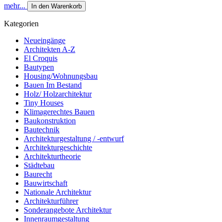
mehr...
In den Warenkorb
Kategorien
Neueingänge
Architekten A-Z
El Croquis
Bautypen
Housing/Wohnungsbau
Bauen Im Bestand
Holz/ Holzarchitektur
Tiny Houses
Klimagerechtes Bauen
Baukonstruktion
Bautechnik
Architekturgestaltung / -entwurf
Architekturgeschichte
Architekturtheorie
Städtebau
Baurecht
Bauwirtschaft
Nationale Architektur
Architekturführer
Sonderangebote Architektur
Innenraumgestaltung