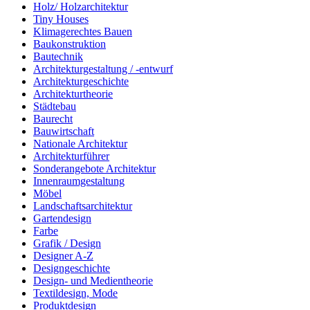
Holz/ Holzarchitektur
Tiny Houses
Klimagerechtes Bauen
Baukonstruktion
Bautechnik
Architekturgestaltung / -entwurf
Architekturgeschichte
Architekturtheorie
Städtebau
Baurecht
Bauwirtschaft
Nationale Architektur
Architekturführer
Sonderangebote Architektur
Innenraumgestaltung
Möbel
Landschaftsarchitektur
Gartendesign
Farbe
Grafik / Design
Designer A-Z
Designgeschichte
Design- und Medientheorie
Textildesign, Mode
Produktdesign