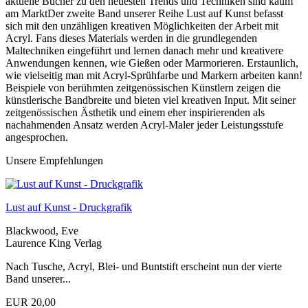
aktuelle Bücher zu den neuesten Trends und Techniken sind kaum
am MarktDer zweite Band unserer Reihe Lust auf Kunst befasst
sich mit den unzähligen kreativen Möglichkeiten der Arbeit mit
Acryl. Fans dieses Materials werden in die grundlegenden
Maltechniken eingeführt und lernen danach mehr und kreativere
Anwendungen kennen, wie Gießen oder Marmorieren. Erstaunlich,
wie vielseitig man mit Acryl-Sprühfarbe und Markern arbeiten kann!
Beispiele von berühmten zeitgenössischen Künstlern zeigen die
künstlerische Bandbreite und bieten viel kreativen Input. Mit seiner
zeitgenössischen Ästhetik und einem eher inspirierenden als
nachahmenden Ansatz werden Acryl-Maler jeder Leistungsstufe
angesprochen.
Unsere Empfehlungen
Lust auf Kunst - Druckgrafik
Blackwood, Eve
Laurence King Verlag
Nach Tusche, Acryl, Blei- und Buntstift erscheint nun der vierte
Band unserer...
EUR 20,00