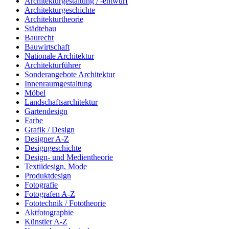
Architekturgestaltung / -entwurf
Architekturgeschichte
Architekturtheorie
Städtebau
Baurecht
Bauwirtschaft
Nationale Architektur
Architekturführer
Sonderangebote Architektur
Innenraumgestaltung
Möbel
Landschaftsarchitektur
Gartendesign
Farbe
Grafik / Design
Designer A-Z
Designgeschichte
Design- und Medientheorie
Textildesign, Mode
Produktdesign
Fotografie
Fotografen A-Z
Fototechnik / Fototheorie
Aktfotographie
Künstler A-Z