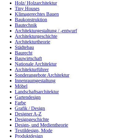
Holz/ Holzarchitektur
Tiny Houses
Klimagerechtes Bauen
Baukonstruktion
Bautechnik
Architekturgestaltung / -entwurf
Architekturgeschichte
Architekturtheorie
Städtebau
Baurecht
Bauwirtschaft
Nationale Architektur
Architekturführer
Sonderangebote Architektur
Innenraumgestaltung
Möbel
Landschaftsarchitektur
Gartendesign
Farbe
Grafik / Design
Designer A-Z
Designgeschichte
Design- und Medientheorie
Textildesign, Mode
Produktdesign