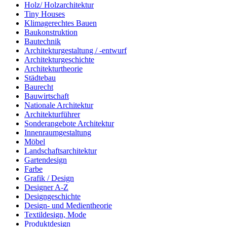
Holz/ Holzarchitektur
Tiny Houses
Klimagerechtes Bauen
Baukonstruktion
Bautechnik
Architekturgestaltung / -entwurf
Architekturgeschichte
Architekturtheorie
Städtebau
Baurecht
Bauwirtschaft
Nationale Architektur
Architekturführer
Sonderangebote Architektur
Innenraumgestaltung
Möbel
Landschaftsarchitektur
Gartendesign
Farbe
Grafik / Design
Designer A-Z
Designgeschichte
Design- und Medientheorie
Textildesign, Mode
Produktdesign