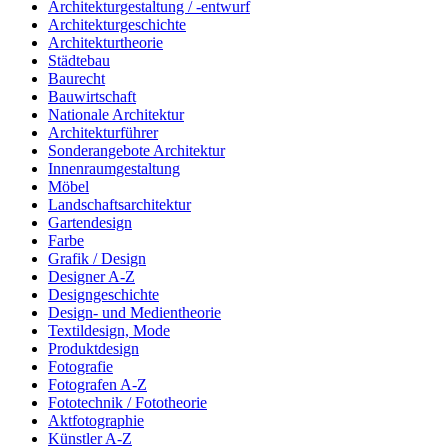
Architekturgestaltung / -entwurf
Architekturgeschichte
Architekturtheorie
Städtebau
Baurecht
Bauwirtschaft
Nationale Architektur
Architekturführer
Sonderangebote Architektur
Innenraumgestaltung
Möbel
Landschaftsarchitektur
Gartendesign
Farbe
Grafik / Design
Designer A-Z
Designgeschichte
Design- und Medientheorie
Textildesign, Mode
Produktdesign
Fotografie
Fotografen A-Z
Fototechnik / Fototheorie
Aktfotographie
Künstler A-Z