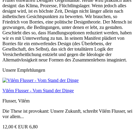
Früher entwarfen Designer Gegenstände. Heute wird praktisch alles
designt: das Klima, Prozesse, Flüchtlingslager. Wenn jedoch alles
designt wird, ist es höchste Zeit, Design nicht länger allein nach
ästhetischen Gesichtspunkten zu bewerten. Wir brauchen, so
Friedrich von Borries, eine politische Designtheorie. Der Mensch ist
gezwungen, die Bedingungen, unter denen er lebt, zu gestalten.
Geschieht dies so, dass Handlungsoptionen reduziert werden, haben
wir es mit Unterwerfung zu tun. In seinem Manifest plädiert von
Borries für ein entwerfendes Design (des Überlebens, der
Gesellschaft, des Selbst), das sich der totalitären Logik der
Versicherheitlichung entzieht und gegen die Ideologie der
Alternativlosigkeit neue Formen des Zusammenlebens imaginiert.
Unsere Empfehlungen
Vilém Flusser - Vom Stand der Dinge
Flusser, Vilém
Die These ist provokant: Unsere Zukunft, schreibt Vilém Flusser, sei
vor allem...
12,00 €
EUR 6,80