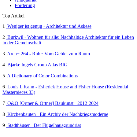
Förderung
Top Artikel
1
Weniger ist genug - Architektur und Askese
2
Burkwil - Wohnen für alle: Nachhaltige Architektur für ein Leben
in der Gemeinschaft
3
Arch+ 264 - Ruhr: Vom Gebiet zum Raum
4
Bjarke Ingels Group Atlas BIG
5
A Dictionary of Color Combinations
6
Louis I. Kahn - Esherick House and Fisher House (Residential
Masterpieces 33)
7
O&O [Ortner & Ortner] Baukunst - 2012-2024
8
Kirchenbauten - Ein Archiv der Nachkriegsmoderne
9
Stadthäuser - Der Flügelhausgrundriss