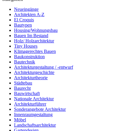
Neueingänge
Architekten A-Z
El Croquis
Bautypen
Housing/Wohnungsbau
Bauen Im Bestand
Holz/ Holzarchitektur
Tiny Houses
Klimagerechtes Bauen
Baukonstruktion
Bautechnik
Architekturgestaltung / -entwurf
Architekturgeschichte
Architekturtheorie
Städtebau
Baurecht
Bauwirtschaft
Nationale Architektur
Architekturführer
Sonderangebote Architektur
Innenraumgestaltung
Möbel
Landschaftsarchitektur
Gartendesign