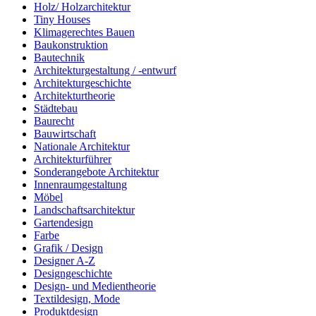
Holz/ Holzarchitektur
Tiny Houses
Klimagerechtes Bauen
Baukonstruktion
Bautechnik
Architekturgestaltung / -entwurf
Architekturgeschichte
Architekturtheorie
Städtebau
Baurecht
Bauwirtschaft
Nationale Architektur
Architekturführer
Sonderangebote Architektur
Innenraumgestaltung
Möbel
Landschaftsarchitektur
Gartendesign
Farbe
Grafik / Design
Designer A-Z
Designgeschichte
Design- und Medientheorie
Textildesign, Mode
Produktdesign