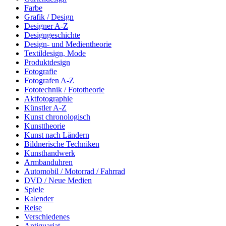
Farbe
Grafik / Design
Designer A-Z
Designgeschichte
Design- und Medientheorie
Textildesign, Mode
Produktdesign
Fotografie
Fotografen A-Z
Fototechnik / Fototheorie
Aktfotographie
Künstler A-Z
Kunst chronologisch
Kunsttheorie
Kunst nach Ländern
Bildnerische Techniken
Kunsthandwerk
Armbanduhren
Automobil / Motorrad / Fahrrad
DVD / Neue Medien
Spiele
Kalender
Reise
Verschiedenes
Antiquariat