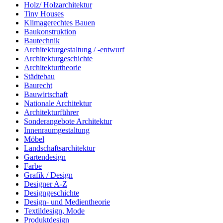
Holz/ Holzarchitektur
Tiny Houses
Klimagerechtes Bauen
Baukonstruktion
Bautechnik
Architekturgestaltung / -entwurf
Architekturgeschichte
Architekturtheorie
Städtebau
Baurecht
Bauwirtschaft
Nationale Architektur
Architekturführer
Sonderangebote Architektur
Innenraumgestaltung
Möbel
Landschaftsarchitektur
Gartendesign
Farbe
Grafik / Design
Designer A-Z
Designgeschichte
Design- und Medientheorie
Textildesign, Mode
Produktdesign