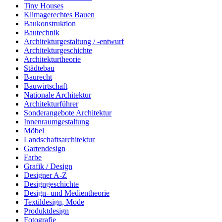
Tiny Houses
Klimagerechtes Bauen
Baukonstruktion
Bautechnik
Architekturgestaltung / -entwurf
Architekturgeschichte
Architekturtheorie
Städtebau
Baurecht
Bauwirtschaft
Nationale Architektur
Architekturführer
Sonderangebote Architektur
Innenraumgestaltung
Möbel
Landschaftsarchitektur
Gartendesign
Farbe
Grafik / Design
Designer A-Z
Designgeschichte
Design- und Medientheorie
Textildesign, Mode
Produktdesign
Fotografie