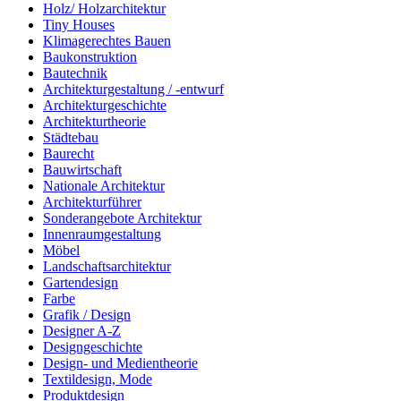
Holz/ Holzarchitektur
Tiny Houses
Klimagerechtes Bauen
Baukonstruktion
Bautechnik
Architekturgestaltung / -entwurf
Architekturgeschichte
Architekturtheorie
Städtebau
Baurecht
Bauwirtschaft
Nationale Architektur
Architekturführer
Sonderangebote Architektur
Innenraumgestaltung
Möbel
Landschaftsarchitektur
Gartendesign
Farbe
Grafik / Design
Designer A-Z
Designgeschichte
Design- und Medientheorie
Textildesign, Mode
Produktdesign