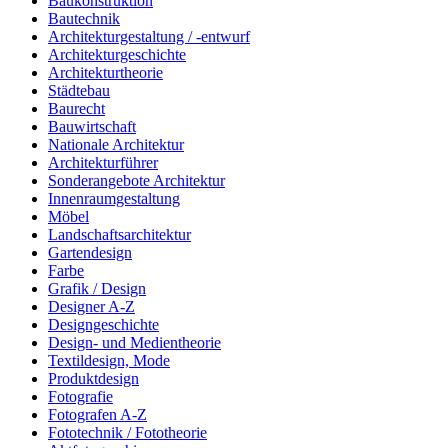
Baukonstruktion
Bautechnik
Architekturgestaltung / -entwurf
Architekturgeschichte
Architekturtheorie
Städtebau
Baurecht
Bauwirtschaft
Nationale Architektur
Architekturführer
Sonderangebote Architektur
Innenraumgestaltung
Möbel
Landschaftsarchitektur
Gartendesign
Farbe
Grafik / Design
Designer A-Z
Designgeschichte
Design- und Medientheorie
Textildesign, Mode
Produktdesign
Fotografie
Fotografen A-Z
Fototechnik / Fototheorie