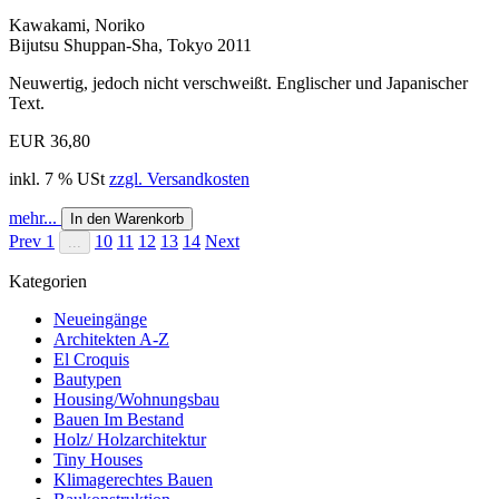
Kawakami, Noriko
Bijutsu Shuppan-Sha, Tokyo 2011
Neuwertig, jedoch nicht verschweißt. Englischer und Japanischer
Text.
EUR 36,80
inkl. 7 % USt
zzgl. Versandkosten
mehr...
In den Warenkorb
Prev
1
10
11
12
13
14
Next
...
Kategorien
Neueingänge
Architekten A-Z
El Croquis
Bautypen
Housing/Wohnungsbau
Bauen Im Bestand
Holz/ Holzarchitektur
Tiny Houses
Klimagerechtes Bauen