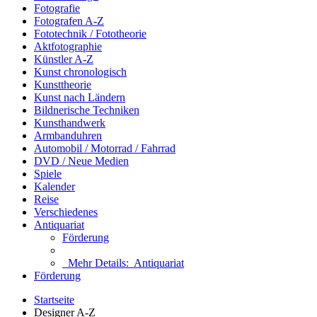
Fotografie
Fotografen A-Z
Fototechnik / Fototheorie
Aktfotographie
Künstler A-Z
Kunst chronologisch
Kunsttheorie
Kunst nach Ländern
Bildnerische Techniken
Kunsthandwerk
Armbanduhren
Automobil / Motorrad / Fahrrad
DVD / Neue Medien
Spiele
Kalender
Reise
Verschiedenes
Antiquariat
Förderung
Mehr Details:
Antiquariat
Förderung
Startseite
Designer A-Z