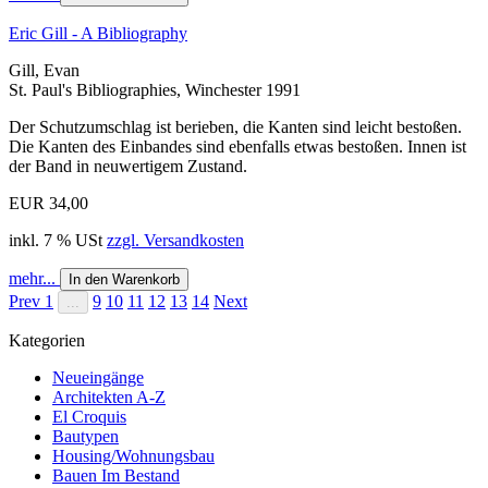
Eric Gill - A Bibliography
Gill, Evan
St. Paul's Bibliographies, Winchester 1991
Der Schutzumschlag ist berieben, die Kanten sind leicht bestoßen.
Die Kanten des Einbandes sind ebenfalls etwas bestoßen. Innen ist
der Band in neuwertigem Zustand.
EUR 34,00
inkl. 7 % USt
zzgl. Versandkosten
mehr...
In den Warenkorb
Prev
1
9
10
11
12
13
14
Next
...
Kategorien
Neueingänge
Architekten A-Z
El Croquis
Bautypen
Housing/Wohnungsbau
Bauen Im Bestand