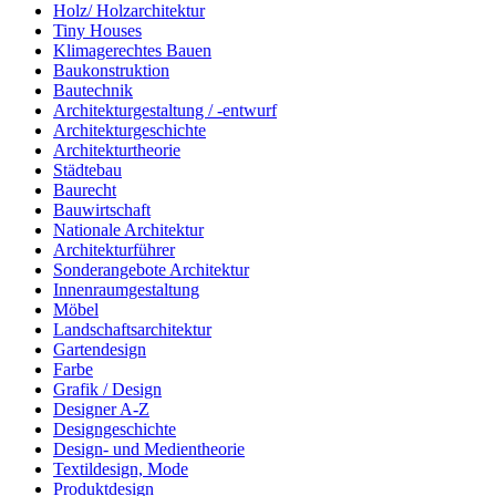
Holz/ Holzarchitektur
Tiny Houses
Klimagerechtes Bauen
Baukonstruktion
Bautechnik
Architekturgestaltung / -entwurf
Architekturgeschichte
Architekturtheorie
Städtebau
Baurecht
Bauwirtschaft
Nationale Architektur
Architekturführer
Sonderangebote Architektur
Innenraumgestaltung
Möbel
Landschaftsarchitektur
Gartendesign
Farbe
Grafik / Design
Designer A-Z
Designgeschichte
Design- und Medientheorie
Textildesign, Mode
Produktdesign