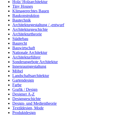
Holz/ Holzarchitektur
Tiny Houses
Klimagerechtes Bauen
Baukonstruktion
Bautechnik
Architekturgestaltung / -entwurf
Architekturgeschichte
Architekturtheorie
Städtebau
Baurecht
Bauwirtschaft
Nationale Architektur
Architekturführer
Sonderangebote Architektur
Innenraumgestaltung
Möbel
Landschaftsarchitektur
Gartendesign
Farbe
Grafik / Design
Designer A-Z
Designgeschichte
Design- und Medientheorie
Textildesign, Mode
Produktdesign