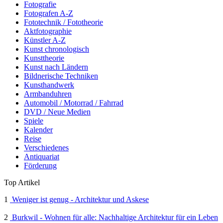
Fotografie
Fotografen A-Z
Fototechnik / Fototheorie
Aktfotographie
Künstler A-Z
Kunst chronologisch
Kunsttheorie
Kunst nach Ländern
Bildnerische Techniken
Kunsthandwerk
Armbanduhren
Automobil / Motorrad / Fahrrad
DVD / Neue Medien
Spiele
Kalender
Reise
Verschiedenes
Antiquariat
Förderung
Top Artikel
1
Weniger ist genug - Architektur und Askese
2
Burkwil - Wohnen für alle: Nachhaltige Architektur für ein Leben