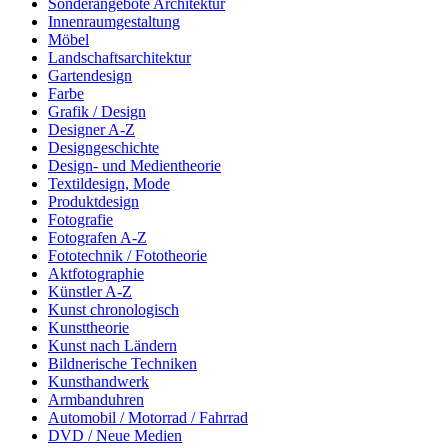
Sonderangebote Architektur
Innenraumgestaltung
Möbel
Landschaftsarchitektur
Gartendesign
Farbe
Grafik / Design
Designer A-Z
Designgeschichte
Design- und Medientheorie
Textildesign, Mode
Produktdesign
Fotografie
Fotografen A-Z
Fototechnik / Fototheorie
Aktfotographie
Künstler A-Z
Kunst chronologisch
Kunsttheorie
Kunst nach Ländern
Bildnerische Techniken
Kunsthandwerk
Armbanduhren
Automobil / Motorrad / Fahrrad
DVD / Neue Medien