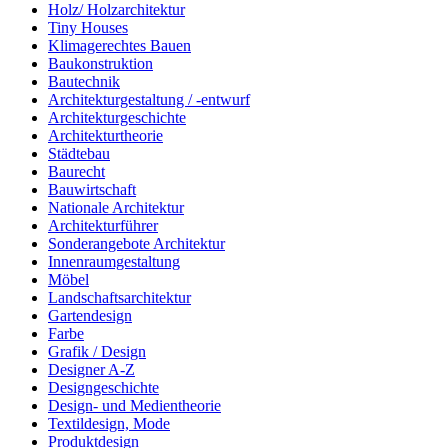
Holz/ Holzarchitektur
Tiny Houses
Klimagerechtes Bauen
Baukonstruktion
Bautechnik
Architekturgestaltung / -entwurf
Architekturgeschichte
Architekturtheorie
Städtebau
Baurecht
Bauwirtschaft
Nationale Architektur
Architekturführer
Sonderangebote Architektur
Innenraumgestaltung
Möbel
Landschaftsarchitektur
Gartendesign
Farbe
Grafik / Design
Designer A-Z
Designgeschichte
Design- und Medientheorie
Textildesign, Mode
Produktdesign