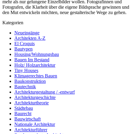
mehr als nur gelungene Einzelbilder wollen. Fotografinnen und
Fotografen, die Klarheit über die eigene Bildsprache gewinnen und
den Mut entwickeln möchten, neue gestalterische Wege zu gehen.
Kategorien
Neueingänge
Architekten A-Z
El Croquis
Bautypen
Housing/Wohnungsbau
Bauen Im Bestand
Holz/ Holzarchitektur
Tiny Houses
Klimagerechtes Bauen
Baukonstruktion
Bautechnik
Architekturgestaltung / -entwurf
Architekturgeschichte
Architekturtheorie
Städtebau
Baurecht
Bauwirtschaft
Nationale Architektur
Architekturführer