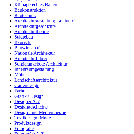
Klimagerechtes Bauen
Baukonstruktion
Bautechnik
Architekturgestaltung / -entwurf
Architekturgeschichte
Architekturtheorie
Städtebau
Baurecht
Bauwirtschaft
Nationale Architektur
Architekturführer
Sonderangebote Architektur
Innenraumgestaltung
Möbel
Landschaftsarchitektur
Gartendesign
Farbe
Grafik / Design
Designer A-Z
Designgeschichte
Design- und Medientheorie
Textildesign, Mode
Produktdesign
Fotografie
Fotografen A-Z