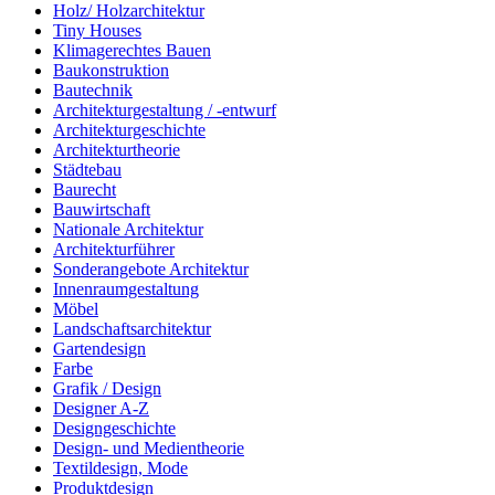
Holz/ Holzarchitektur
Tiny Houses
Klimagerechtes Bauen
Baukonstruktion
Bautechnik
Architekturgestaltung / -entwurf
Architekturgeschichte
Architekturtheorie
Städtebau
Baurecht
Bauwirtschaft
Nationale Architektur
Architekturführer
Sonderangebote Architektur
Innenraumgestaltung
Möbel
Landschaftsarchitektur
Gartendesign
Farbe
Grafik / Design
Designer A-Z
Designgeschichte
Design- und Medientheorie
Textildesign, Mode
Produktdesign