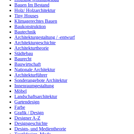
Bauen Im Bestand
Holz/ Holzarchitektur
Tiny Houses
Klimagerechtes Bauen
Baukonstruktion
Bautechnik
Architekturgestaltung / -entwurf
Architekturgeschichte
Architekturtheorie
Städtebau
Baurecht
Bauwirtschaft
Nationale Architektur
Architekturführer
Sonderangebote Architektur
Innenraumgestaltung
Möbel
Landschaftsarchitektur
Gartendesign
Farbe
Grafik / Design
Designer A-Z
Designgeschichte
Design- und Medientheorie