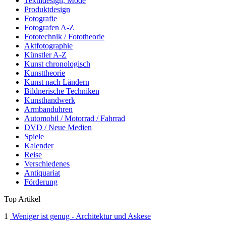
Textildesign, Mode
Produktdesign
Fotografie
Fotografen A-Z
Fototechnik / Fototheorie
Aktfotographie
Künstler A-Z
Kunst chronologisch
Kunsttheorie
Kunst nach Ländern
Bildnerische Techniken
Kunsthandwerk
Armbanduhren
Automobil / Motorrad / Fahrrad
DVD / Neue Medien
Spiele
Kalender
Reise
Verschiedenes
Antiquariat
Förderung
Top Artikel
1
Weniger ist genug - Architektur und Askese