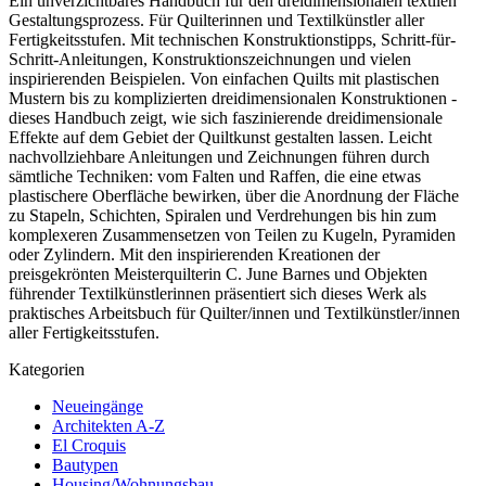
Ein unverzichtbares Handbuch für den dreidimensionalen textilen
Gestaltungsprozess. Für Quilterinnen und Textilkünstler aller
Fertigkeitsstufen. Mit technischen Konstruktionstipps, Schritt-für-
Schritt-Anleitungen, Konstruktionszeichnungen und vielen
inspirierenden Beispielen. Von einfachen Quilts mit plastischen
Mustern bis zu komplizierten dreidimensionalen Konstruktionen -
dieses Handbuch zeigt, wie sich faszinierende dreidimensionale
Effekte auf dem Gebiet der Quiltkunst gestalten lassen. Leicht
nachvollziehbare Anleitungen und Zeichnungen führen durch
sämtliche Techniken: vom Falten und Raffen, die eine etwas
plastischere Oberfläche bewirken, über die Anordnung der Fläche
zu Stapeln, Schichten, Spiralen und Verdrehungen bis hin zum
komplexeren Zusammensetzen von Teilen zu Kugeln, Pyramiden
oder Zylindern. Mit den inspirierenden Kreationen der
preisgekrönten Meisterquilterin C. June Barnes und Objekten
führender Textilkünstlerinnen präsentiert sich dieses Werk als
praktisches Arbeitsbuch für Quilter/innen und Textilkünstler/innen
aller Fertigkeitsstufen.
Kategorien
Neueingänge
Architekten A-Z
El Croquis
Bautypen
Housing/Wohnungsbau