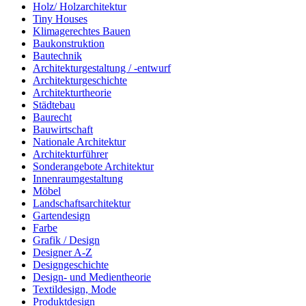
Holz/ Holzarchitektur
Tiny Houses
Klimagerechtes Bauen
Baukonstruktion
Bautechnik
Architekturgestaltung / -entwurf
Architekturgeschichte
Architekturtheorie
Städtebau
Baurecht
Bauwirtschaft
Nationale Architektur
Architekturführer
Sonderangebote Architektur
Innenraumgestaltung
Möbel
Landschaftsarchitektur
Gartendesign
Farbe
Grafik / Design
Designer A-Z
Designgeschichte
Design- und Medientheorie
Textildesign, Mode
Produktdesign