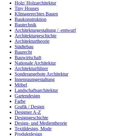
Holz/ Holzarchitektur
Tiny Houses
Klimagerechtes Bauen
Baukonstruktion
Bautechnik
Architekturgestaltung / -entwurf
Architekturgeschichte
Architekturtheorie
Städtebau
Baurecht
Bauwirtschaft
Nationale Architektur
Architekturführer
Sonderangebote Architektur
Innenraumgestaltung
Möbel
Landschaftsarchitektur
Gartendesign
Farbe
Grafik / Design
Designer A-Z
Designgeschichte
Design- und Medientheorie
Textildesign, Mode
Produktdesign