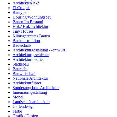
Architekten A-Z
El Croquis
Bautypen
Housing/Wohnungsbau
Bauen Im Bestand
Holz/ Holzarchitektur
Tiny Houses
Klimagerechtes Bauen
Baukonstruktion
Bautechnik
Architekturgestaltung / -entwurf
Architekturgeschichte
Architekturtheorie
Städtebau
Baurecht
Bauwirtschaft
Nationale Architektur
Architekturführer
Sonderangebote Architektur
Innenraumgestaltung
Möbel
Landschaftsarchitektur
Gartendesign
Farbe
Grafik / Design