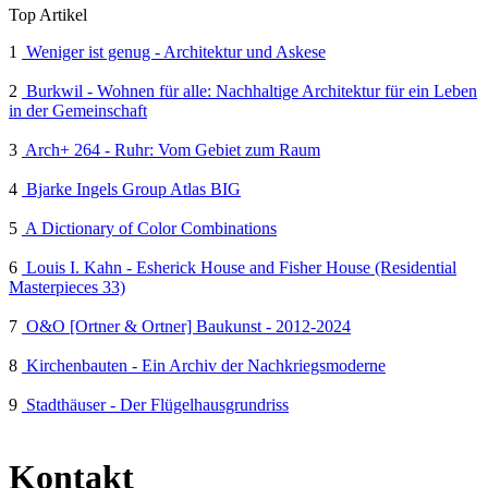
Top Artikel
1
Weniger ist genug - Architektur und Askese
2
Burkwil - Wohnen für alle: Nachhaltige Architektur für ein Leben
in der Gemeinschaft
3
Arch+ 264 - Ruhr: Vom Gebiet zum Raum
4
Bjarke Ingels Group Atlas BIG
5
A Dictionary of Color Combinations
6
Louis I. Kahn - Esherick House and Fisher House (Residential
Masterpieces 33)
7
O&O [Ortner & Ortner] Baukunst - 2012-2024
8
Kirchenbauten - Ein Archiv der Nachkriegsmoderne
9
Stadthäuser - Der Flügelhausgrundriss
Kontakt