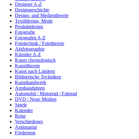
Designer A-Z
Designgeschichte
Design- und Medientheorie
Textildesign, Mode
Produktdesign
Fotografie
Fotografen A-Z
Fototechnik / Fototheorie
Aktfotographie
Künstler A-Z
Kunst chronologisch
Kunsttheorie
Kunst nach Ländern
Bildnerische Techniken
Kunsthandwerk
Armbanduhren
Automobil / Motorrad / Fahrrad
DVD / Neue Medien
Spiele
Kalender
Reise
Verschiedenes
Antiquariat
Förderung