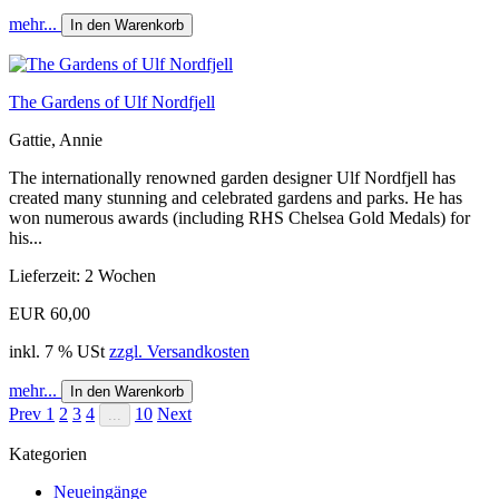
mehr...
In den Warenkorb
The Gardens of Ulf Nordfjell
Gattie, Annie
The internationally renowned garden designer Ulf Nordfjell has
created many stunning and celebrated gardens and parks. He has
won numerous awards (including RHS Chelsea Gold Medals) for
his...
Lieferzeit: 2 Wochen
EUR 60,00
inkl. 7 % USt
zzgl. Versandkosten
mehr...
In den Warenkorb
Prev
1
2
3
4
10
Next
...
Kategorien
Neueingänge