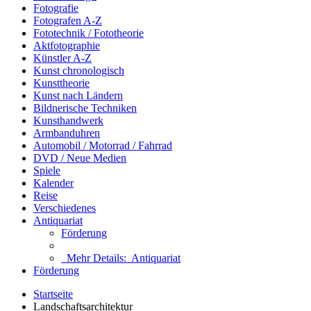
Fotografie
Fotografen A-Z
Fototechnik / Fototheorie
Aktfotographie
Künstler A-Z
Kunst chronologisch
Kunsttheorie
Kunst nach Ländern
Bildnerische Techniken
Kunsthandwerk
Armbanduhren
Automobil / Motorrad / Fahrrad
DVD / Neue Medien
Spiele
Kalender
Reise
Verschiedenes
Antiquariat
Förderung
Mehr Details:
Antiquariat
Förderung
Startseite
Landschaftsarchitektur