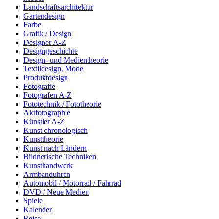
Landschaftsarchitektur
Gartendesign
Farbe
Grafik / Design
Designer A-Z
Designgeschichte
Design- und Medientheorie
Textildesign, Mode
Produktdesign
Fotografie
Fotografen A-Z
Fototechnik / Fototheorie
Aktfotographie
Künstler A-Z
Kunst chronologisch
Kunsttheorie
Kunst nach Ländern
Bildnerische Techniken
Kunsthandwerk
Armbanduhren
Automobil / Motorrad / Fahrrad
DVD / Neue Medien
Spiele
Kalender
Reise