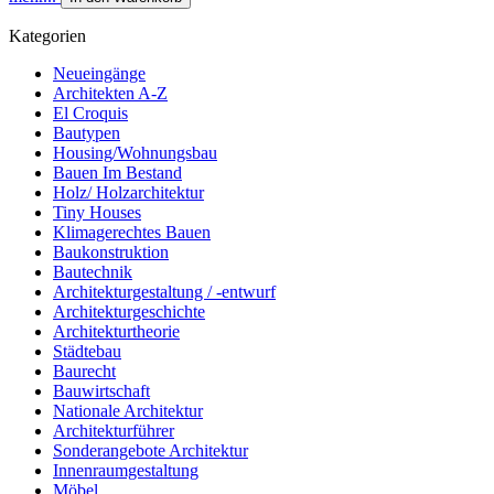
Kategorien
Neueingänge
Architekten A-Z
El Croquis
Bautypen
Housing/Wohnungsbau
Bauen Im Bestand
Holz/ Holzarchitektur
Tiny Houses
Klimagerechtes Bauen
Baukonstruktion
Bautechnik
Architekturgestaltung / -entwurf
Architekturgeschichte
Architekturtheorie
Städtebau
Baurecht
Bauwirtschaft
Nationale Architektur
Architekturführer
Sonderangebote Architektur
Innenraumgestaltung
Möbel