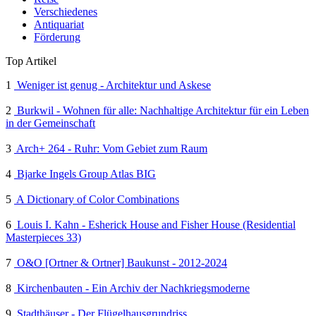
Verschiedenes
Antiquariat
Förderung
Top Artikel
1
Weniger ist genug - Architektur und Askese
2
Burkwil - Wohnen für alle: Nachhaltige Architektur für ein Leben
in der Gemeinschaft
3
Arch+ 264 - Ruhr: Vom Gebiet zum Raum
4
Bjarke Ingels Group Atlas BIG
5
A Dictionary of Color Combinations
6
Louis I. Kahn - Esherick House and Fisher House (Residential
Masterpieces 33)
7
O&O [Ortner & Ortner] Baukunst - 2012-2024
8
Kirchenbauten - Ein Archiv der Nachkriegsmoderne
9
Stadthäuser - Der Flügelhausgrundriss