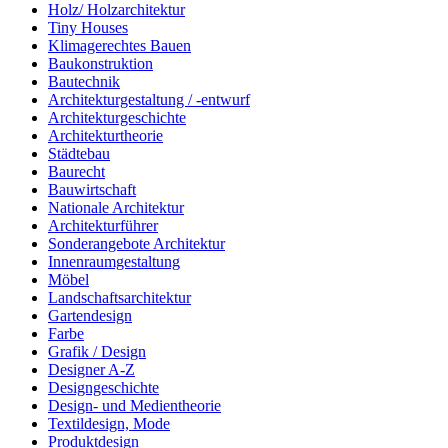
Holz/ Holzarchitektur
Tiny Houses
Klimagerechtes Bauen
Baukonstruktion
Bautechnik
Architekturgestaltung / -entwurf
Architekturgeschichte
Architekturtheorie
Städtebau
Baurecht
Bauwirtschaft
Nationale Architektur
Architekturführer
Sonderangebote Architektur
Innenraumgestaltung
Möbel
Landschaftsarchitektur
Gartendesign
Farbe
Grafik / Design
Designer A-Z
Designgeschichte
Design- und Medientheorie
Textildesign, Mode
Produktdesign