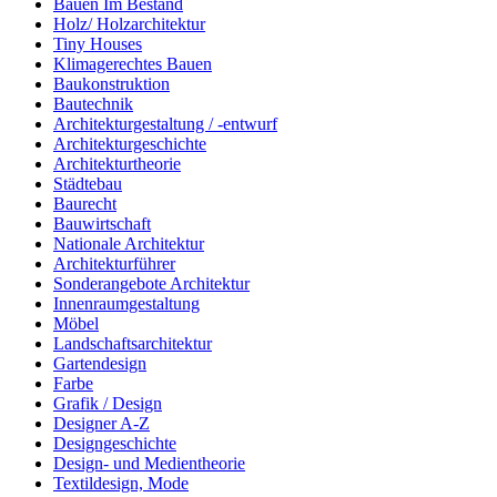
Bauen Im Bestand
Holz/ Holzarchitektur
Tiny Houses
Klimagerechtes Bauen
Baukonstruktion
Bautechnik
Architekturgestaltung / -entwurf
Architekturgeschichte
Architekturtheorie
Städtebau
Baurecht
Bauwirtschaft
Nationale Architektur
Architekturführer
Sonderangebote Architektur
Innenraumgestaltung
Möbel
Landschaftsarchitektur
Gartendesign
Farbe
Grafik / Design
Designer A-Z
Designgeschichte
Design- und Medientheorie
Textildesign, Mode