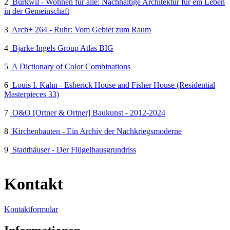
2
Burkwil - Wohnen für alle: Nachhaltige Architektur für ein Leben
in der Gemeinschaft
3
Arch+ 264 - Ruhr: Vom Gebiet zum Raum
4
Bjarke Ingels Group Atlas BIG
5
A Dictionary of Color Combinations
6
Louis I. Kahn - Esherick House and Fisher House (Residential
Masterpieces 33)
7
O&O [Ortner & Ortner] Baukunst - 2012-2024
8
Kirchenbauten - Ein Archiv der Nachkriegsmoderne
9
Stadthäuser - Der Flügelhausgrundriss
Kontakt
Kontaktformular