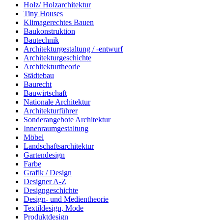
Holz/ Holzarchitektur
Tiny Houses
Klimagerechtes Bauen
Baukonstruktion
Bautechnik
Architekturgestaltung / -entwurf
Architekturgeschichte
Architekturtheorie
Städtebau
Baurecht
Bauwirtschaft
Nationale Architektur
Architekturführer
Sonderangebote Architektur
Innenraumgestaltung
Möbel
Landschaftsarchitektur
Gartendesign
Farbe
Grafik / Design
Designer A-Z
Designgeschichte
Design- und Medientheorie
Textildesign, Mode
Produktdesign