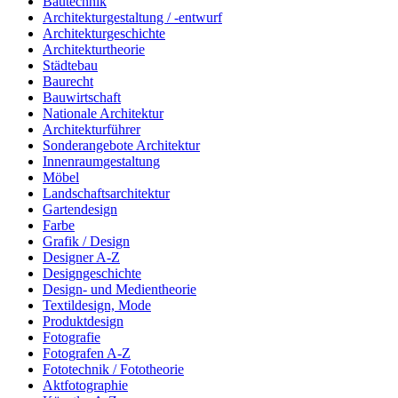
Bautechnik
Architekturgestaltung / -entwurf
Architekturgeschichte
Architekturtheorie
Städtebau
Baurecht
Bauwirtschaft
Nationale Architektur
Architekturführer
Sonderangebote Architektur
Innenraumgestaltung
Möbel
Landschaftsarchitektur
Gartendesign
Farbe
Grafik / Design
Designer A-Z
Designgeschichte
Design- und Medientheorie
Textildesign, Mode
Produktdesign
Fotografie
Fotografen A-Z
Fototechnik / Fototheorie
Aktfotographie