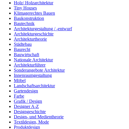
Holz/ Holzarchitektur
Tiny Houses
Klimagerechtes Bauen
Baukonstruktion
Bautechnik
Architekturgestaltung / -entwurf
Architekturgeschichte
Architekturtheorie
Städtebau
Baurecht
Bauwirtschaft
Nationale Architektur
Architekturführer
Sonderangebote Architektur
Innenraumgestaltung
Möbel
Landschaftsarchitektur
Gartendesign
Farbe
Grafik / Design
Designer A-Z
Designgeschichte
Design- und Medientheorie
Textildesign, Mode
Produktdesign