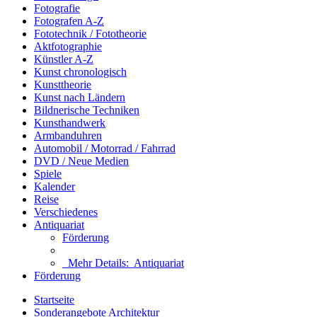
Fotografie
Fotografen A-Z
Fototechnik / Fototheorie
Aktfotographie
Künstler A-Z
Kunst chronologisch
Kunsttheorie
Kunst nach Ländern
Bildnerische Techniken
Kunsthandwerk
Armbanduhren
Automobil / Motorrad / Fahrrad
DVD / Neue Medien
Spiele
Kalender
Reise
Verschiedenes
Antiquariat
Förderung
Mehr Details:
Antiquariat
Förderung
Startseite
Sonderangebote Architektur