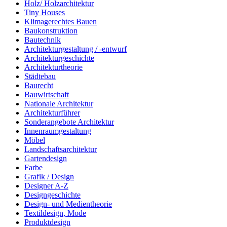
Holz/ Holzarchitektur
Tiny Houses
Klimagerechtes Bauen
Baukonstruktion
Bautechnik
Architekturgestaltung / -entwurf
Architekturgeschichte
Architekturtheorie
Städtebau
Baurecht
Bauwirtschaft
Nationale Architektur
Architekturführer
Sonderangebote Architektur
Innenraumgestaltung
Möbel
Landschaftsarchitektur
Gartendesign
Farbe
Grafik / Design
Designer A-Z
Designgeschichte
Design- und Medientheorie
Textildesign, Mode
Produktdesign