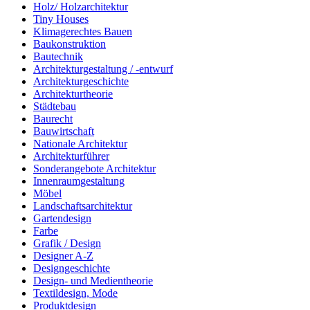
Holz/ Holzarchitektur
Tiny Houses
Klimagerechtes Bauen
Baukonstruktion
Bautechnik
Architekturgestaltung / -entwurf
Architekturgeschichte
Architekturtheorie
Städtebau
Baurecht
Bauwirtschaft
Nationale Architektur
Architekturführer
Sonderangebote Architektur
Innenraumgestaltung
Möbel
Landschaftsarchitektur
Gartendesign
Farbe
Grafik / Design
Designer A-Z
Designgeschichte
Design- und Medientheorie
Textildesign, Mode
Produktdesign