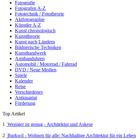
Fotografie
Fotografen A-Z
Fototechnik / Fototheorie
Aktfotographie
Künstler A-Z
Kunst chronologisch
Kunsttheorie
Kunst nach Ländern
Bildnerische Techniken
Kunsthandwerk
Armbanduhren
Automobil / Motorrad / Fahrrad
DVD / Neue Medien
Spiele
Kalender
Reise
Verschiedenes
Antiquariat
Förderung
Top Artikel
1
Weniger ist genug - Architektur und Askese
2
Burkwil - Wohnen für alle: Nachhaltige Architektur für ein Leben