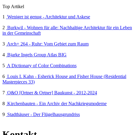
Top Artikel
1
Weniger ist genug - Architektur und Askese
2
Burkwil - Wohnen für alle: Nachhaltige Architektur für ein Leben
in der Gemeinschaft
3
Arch+ 264 - Ruhr: Vom Gebiet zum Raum
4
Bjarke Ingels Group Atlas BIG
5
A Dictionary of Color Combinations
6
Louis I. Kahn - Esherick House and Fisher House (Residential
Masterpieces 33)
7
O&O [Ortner & Ortner] Baukunst - 2012-2024
8
Kirchenbauten - Ein Archiv der Nachkriegsmoderne
9
Stadthäuser - Der Flügelhausgrundriss
Kontakt