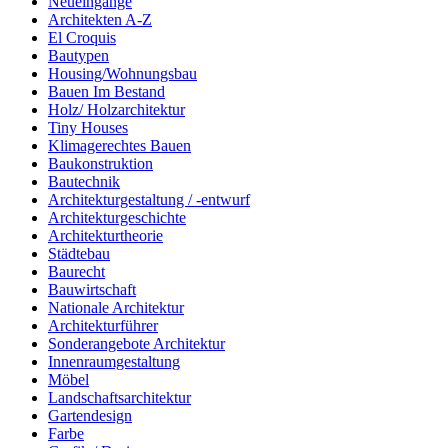
Neueingänge
Architekten A-Z
El Croquis
Bautypen
Housing/Wohnungsbau
Bauen Im Bestand
Holz/ Holzarchitektur
Tiny Houses
Klimagerechtes Bauen
Baukonstruktion
Bautechnik
Architekturgestaltung / -entwurf
Architekturgeschichte
Architekturtheorie
Städtebau
Baurecht
Bauwirtschaft
Nationale Architektur
Architekturführer
Sonderangebote Architektur
Innenraumgestaltung
Möbel
Landschaftsarchitektur
Gartendesign
Farbe