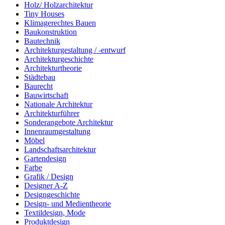
Holz/ Holzarchitektur
Tiny Houses
Klimagerechtes Bauen
Baukonstruktion
Bautechnik
Architekturgestaltung / -entwurf
Architekturgeschichte
Architekturtheorie
Städtebau
Baurecht
Bauwirtschaft
Nationale Architektur
Architekturführer
Sonderangebote Architektur
Innenraumgestaltung
Möbel
Landschaftsarchitektur
Gartendesign
Farbe
Grafik / Design
Designer A-Z
Designgeschichte
Design- und Medientheorie
Textildesign, Mode
Produktdesign