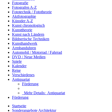
Fotografie
Fotografen A-Z
Fototechnik / Fototheorie
Aktfotographie
Künstler A-Z
Kunst chronologisch
Kunsttheorie
Kunst nach Ländern
Bildnerische Techniken
Kunsthandwerk
Armbanduhren
Automobil / Motorrad / Fahrrad
DVD / Neue Medien
Spiele
Kalender
Reise
Verschiedenes
Antiquariat
Förderung
Mehr Details:
Antiquariat
Förderung
Startseite
Sonderangebote Architektur