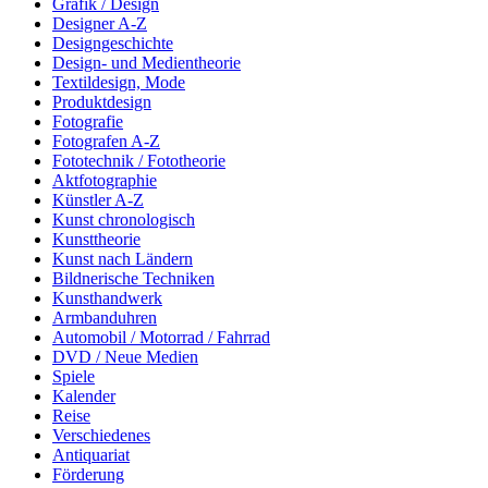
Grafik / Design
Designer A-Z
Designgeschichte
Design- und Medientheorie
Textildesign, Mode
Produktdesign
Fotografie
Fotografen A-Z
Fototechnik / Fototheorie
Aktfotographie
Künstler A-Z
Kunst chronologisch
Kunsttheorie
Kunst nach Ländern
Bildnerische Techniken
Kunsthandwerk
Armbanduhren
Automobil / Motorrad / Fahrrad
DVD / Neue Medien
Spiele
Kalender
Reise
Verschiedenes
Antiquariat
Förderung