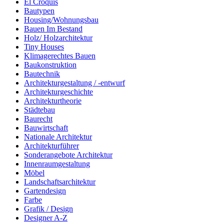
El Croquis
Bautypen
Housing/Wohnungsbau
Bauen Im Bestand
Holz/ Holzarchitektur
Tiny Houses
Klimagerechtes Bauen
Baukonstruktion
Bautechnik
Architekturgestaltung / -entwurf
Architekturgeschichte
Architekturtheorie
Städtebau
Baurecht
Bauwirtschaft
Nationale Architektur
Architekturführer
Sonderangebote Architektur
Innenraumgestaltung
Möbel
Landschaftsarchitektur
Gartendesign
Farbe
Grafik / Design
Designer A-Z