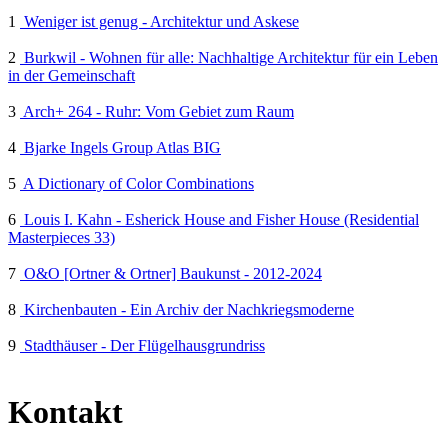
1
Weniger ist genug - Architektur und Askese
2
Burkwil - Wohnen für alle: Nachhaltige Architektur für ein Leben
in der Gemeinschaft
3
Arch+ 264 - Ruhr: Vom Gebiet zum Raum
4
Bjarke Ingels Group Atlas BIG
5
A Dictionary of Color Combinations
6
Louis I. Kahn - Esherick House and Fisher House (Residential
Masterpieces 33)
7
O&O [Ortner & Ortner] Baukunst - 2012-2024
8
Kirchenbauten - Ein Archiv der Nachkriegsmoderne
9
Stadthäuser - Der Flügelhausgrundriss
Kontakt