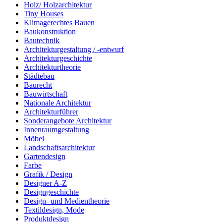
Holz/ Holzarchitektur
Tiny Houses
Klimagerechtes Bauen
Baukonstruktion
Bautechnik
Architekturgestaltung / -entwurf
Architekturgeschichte
Architekturtheorie
Städtebau
Baurecht
Bauwirtschaft
Nationale Architektur
Architekturführer
Sonderangebote Architektur
Innenraumgestaltung
Möbel
Landschaftsarchitektur
Gartendesign
Farbe
Grafik / Design
Designer A-Z
Designgeschichte
Design- und Medientheorie
Textildesign, Mode
Produktdesign