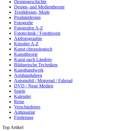
Designgeschichte
Design- und Medientheorie
Textildesign, Mode
Produktdesign
Fotografie
Fotografen A-Z
Fototechnik / Fototheorie
Aktfotographie
Künstler A-Z
Kunst chronologisch
Kunsttheorie
Kunst nach Ländern
Bildnerische Techniken
Kunsthandwerk
Armbanduhren
Automobil / Motorrad / Fahrrad
DVD / Neue Medien
Spiele
Kalender
Reise
Verschiedenes
Antiquariat
Förderung
Top Artikel