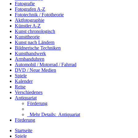
Fotografie
Fotografen A-Z
Fototechnik / Fototheorie
Aktfotographie
Künstler A-Z
Kunst chronologisch
Kunsttheorie
Kunst nach Ländern
Bildnerische Techniken
Kunsthandwerk
Armbanduhren
Automobil / Motorrad / Fahrrad
DVD / Neue Medien
Spiele
Kalender
Reise
Verschiedenes
Antiquariat
Förderung
Mehr Details:
Antiquariat
Förderung
Startseite
Spiele