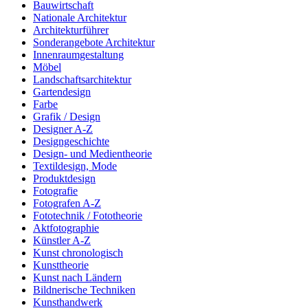
Bauwirtschaft
Nationale Architektur
Architekturführer
Sonderangebote Architektur
Innenraumgestaltung
Möbel
Landschaftsarchitektur
Gartendesign
Farbe
Grafik / Design
Designer A-Z
Designgeschichte
Design- und Medientheorie
Textildesign, Mode
Produktdesign
Fotografie
Fotografen A-Z
Fototechnik / Fototheorie
Aktfotographie
Künstler A-Z
Kunst chronologisch
Kunsttheorie
Kunst nach Ländern
Bildnerische Techniken
Kunsthandwerk