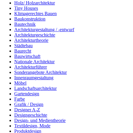
Holz/ Holzarchitektur
Tiny Houses
Klimagerechtes Bauen
Baukonstruktion
Bautechnik
Architekturgestaltung / -entwurf
Architekturgeschichte
Architekturtheorie
Städtebau
Baurecht
Bauwirtschaft
Nationale Architektur
Architekturführer
Sonderangebote Architektur
Innenraumgestaltung
Möbel
Landschaftsarchitektur
Gartendesign
Farbe
Grafik / Design
Designer A-Z
Designgeschichte
Design- und Medientheorie
Textildesign, Mode
Produktdesign