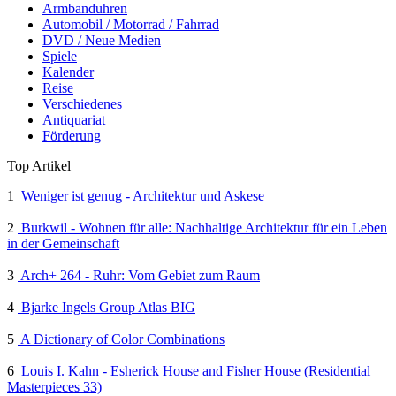
Armbanduhren
Automobil / Motorrad / Fahrrad
DVD / Neue Medien
Spiele
Kalender
Reise
Verschiedenes
Antiquariat
Förderung
Top Artikel
1
Weniger ist genug - Architektur und Askese
2
Burkwil - Wohnen für alle: Nachhaltige Architektur für ein Leben
in der Gemeinschaft
3
Arch+ 264 - Ruhr: Vom Gebiet zum Raum
4
Bjarke Ingels Group Atlas BIG
5
A Dictionary of Color Combinations
6
Louis I. Kahn - Esherick House and Fisher House (Residential
Masterpieces 33)