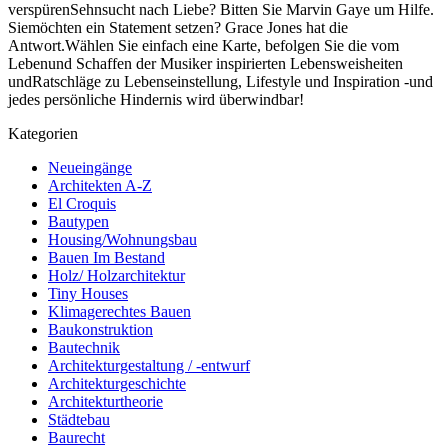
verspürenSehnsucht nach Liebe? Bitten Sie Marvin Gaye um Hilfe.
Siemöchten ein Statement setzen? Grace Jones hat die
Antwort.Wählen Sie einfach eine Karte, befolgen Sie die vom
Lebenund Schaffen der Musiker inspirierten Lebensweisheiten
undRatschläge zu Lebenseinstellung, Lifestyle und Inspiration -und
jedes persönliche Hindernis wird überwindbar!
Kategorien
Neueingänge
Architekten A-Z
El Croquis
Bautypen
Housing/Wohnungsbau
Bauen Im Bestand
Holz/ Holzarchitektur
Tiny Houses
Klimagerechtes Bauen
Baukonstruktion
Bautechnik
Architekturgestaltung / -entwurf
Architekturgeschichte
Architekturtheorie
Städtebau
Baurecht