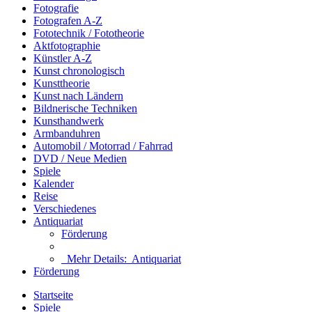
Fotografie
Fotografen A-Z
Fototechnik / Fototheorie
Aktfotographie
Künstler A-Z
Kunst chronologisch
Kunsttheorie
Kunst nach Ländern
Bildnerische Techniken
Kunsthandwerk
Armbanduhren
Automobil / Motorrad / Fahrrad
DVD / Neue Medien
Spiele
Kalender
Reise
Verschiedenes
Antiquariat
Förderung
Mehr Details:
Antiquariat
Förderung
Startseite
Spiele