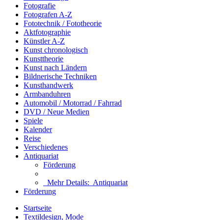
Fotografie
Fotografen A-Z
Fototechnik / Fototheorie
Aktfotographie
Künstler A-Z
Kunst chronologisch
Kunsttheorie
Kunst nach Ländern
Bildnerische Techniken
Kunsthandwerk
Armbanduhren
Automobil / Motorrad / Fahrrad
DVD / Neue Medien
Spiele
Kalender
Reise
Verschiedenes
Antiquariat
Förderung
Mehr Details:
Antiquariat
Förderung
Startseite
Textildesign, Mode