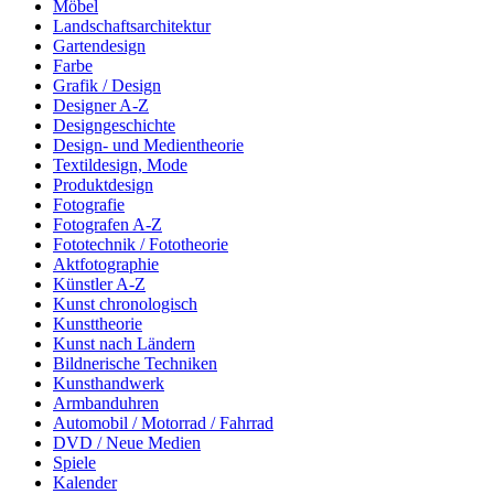
Möbel
Landschaftsarchitektur
Gartendesign
Farbe
Grafik / Design
Designer A-Z
Designgeschichte
Design- und Medientheorie
Textildesign, Mode
Produktdesign
Fotografie
Fotografen A-Z
Fototechnik / Fototheorie
Aktfotographie
Künstler A-Z
Kunst chronologisch
Kunsttheorie
Kunst nach Ländern
Bildnerische Techniken
Kunsthandwerk
Armbanduhren
Automobil / Motorrad / Fahrrad
DVD / Neue Medien
Spiele
Kalender