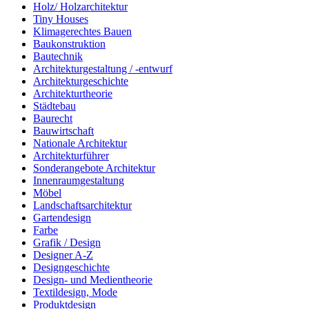
Holz/ Holzarchitektur
Tiny Houses
Klimagerechtes Bauen
Baukonstruktion
Bautechnik
Architekturgestaltung / -entwurf
Architekturgeschichte
Architekturtheorie
Städtebau
Baurecht
Bauwirtschaft
Nationale Architektur
Architekturführer
Sonderangebote Architektur
Innenraumgestaltung
Möbel
Landschaftsarchitektur
Gartendesign
Farbe
Grafik / Design
Designer A-Z
Designgeschichte
Design- und Medientheorie
Textildesign, Mode
Produktdesign