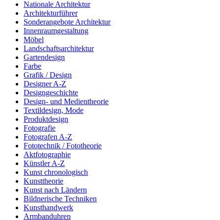
Nationale Architektur
Architekturführer
Sonderangebote Architektur
Innenraumgestaltung
Möbel
Landschaftsarchitektur
Gartendesign
Farbe
Grafik / Design
Designer A-Z
Designgeschichte
Design- und Medientheorie
Textildesign, Mode
Produktdesign
Fotografie
Fotografen A-Z
Fototechnik / Fototheorie
Aktfotographie
Künstler A-Z
Kunst chronologisch
Kunsttheorie
Kunst nach Ländern
Bildnerische Techniken
Kunsthandwerk
Armbanduhren