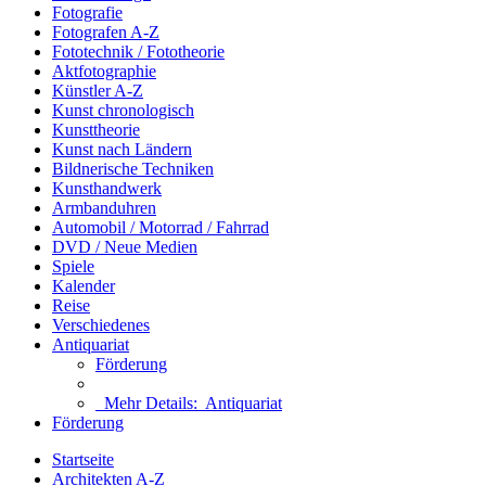
Fotografie
Fotografen A-Z
Fototechnik / Fototheorie
Aktfotographie
Künstler A-Z
Kunst chronologisch
Kunsttheorie
Kunst nach Ländern
Bildnerische Techniken
Kunsthandwerk
Armbanduhren
Automobil / Motorrad / Fahrrad
DVD / Neue Medien
Spiele
Kalender
Reise
Verschiedenes
Antiquariat
Förderung
Mehr Details:
Antiquariat
Förderung
Startseite
Architekten A-Z