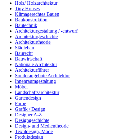
Holz/ Holzarchitektur
Tiny Houses
Klimagerechtes Bauen
Baukonstruktion
Bautechnik
Architekturgestaltung / -entwurf
Architekturgeschichte
Architekturtheorie
Städtebau
Baurecht
Bauwirtschaft
Nationale Architektur
Architekturführer
Sonderangebote Architektur
Innenraumgestaltung
Möbel
Landschaftsarchitektur
Gartendesign
Farbe
Grafik / Design
Designer A-Z
Designgeschichte
Design- und Medientheorie
Textildesign, Mode
Produktdesign