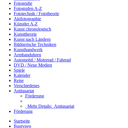
Fotografie
Fotografen A-Z
Fototechnik / Fototheorie
Aktfotographie
Künstler A-Z
Kunst chronologisch
Kunsttheorie
Kunst nach Ländern
Bildnerische Techniken
Kunsthandwerk
Armbanduhren
Automobil / Motorrad / Fahrrad
DVD / Neue Medien
Spiele
Kalender
Reise
Verschiedenes
Antiquariat
Förderung
Mehr Details:
Antiquariat
Förderung
Startseite
Bautypen