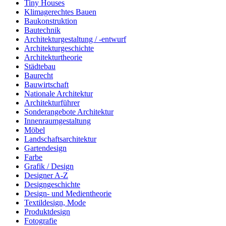
Tiny Houses
Klimagerechtes Bauen
Baukonstruktion
Bautechnik
Architekturgestaltung / -entwurf
Architekturgeschichte
Architekturtheorie
Städtebau
Baurecht
Bauwirtschaft
Nationale Architektur
Architekturführer
Sonderangebote Architektur
Innenraumgestaltung
Möbel
Landschaftsarchitektur
Gartendesign
Farbe
Grafik / Design
Designer A-Z
Designgeschichte
Design- und Medientheorie
Textildesign, Mode
Produktdesign
Fotografie