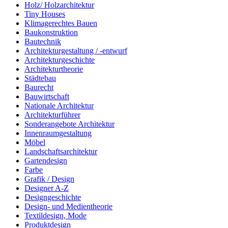
Holz/ Holzarchitektur
Tiny Houses
Klimagerechtes Bauen
Baukonstruktion
Bautechnik
Architekturgestaltung / -entwurf
Architekturgeschichte
Architekturtheorie
Städtebau
Baurecht
Bauwirtschaft
Nationale Architektur
Architekturführer
Sonderangebote Architektur
Innenraumgestaltung
Möbel
Landschaftsarchitektur
Gartendesign
Farbe
Grafik / Design
Designer A-Z
Designgeschichte
Design- und Medientheorie
Textildesign, Mode
Produktdesign