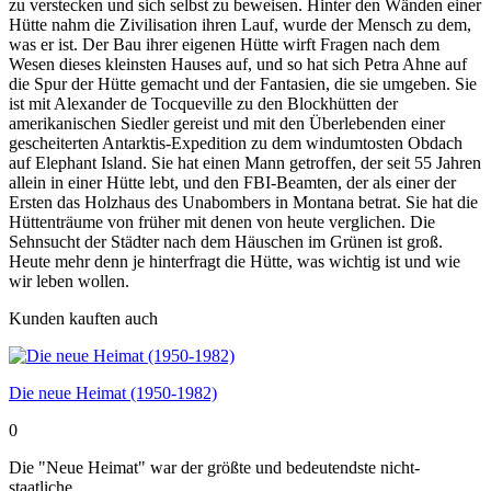
zu verstecken und sich selbst zu beweisen. Hinter den Wänden einer
Hütte nahm die Zivilisation ihren Lauf, wurde der Mensch zu dem,
was er ist. Der Bau ihrer eigenen Hütte wirft Fragen nach dem
Wesen dieses kleinsten Hauses auf, und so hat sich Petra Ahne auf
die Spur der Hütte gemacht und der Fantasien, die sie umgeben. Sie
ist mit Alexander de Tocqueville zu den Blockhütten der
amerikanischen Siedler gereist und mit den Überlebenden einer
gescheiterten Antarktis-Expedition zu dem windumtosten Obdach
auf Elephant Island. Sie hat einen Mann getroffen, der seit 55 Jahren
allein in einer Hütte lebt, und den FBI-Beamten, der als einer der
Ersten das Holzhaus des Unabombers in Montana betrat. Sie hat die
Hüttenträume von früher mit denen von heute verglichen. Die
Sehnsucht der Städter nach dem Häuschen im Grünen ist groß.
Heute mehr denn je hinterfragt die Hütte, was wichtig ist und wie
wir leben wollen.
Kunden kauften auch
Die neue Heimat (1950-1982)
0
Die "Neue Heimat" war der größte und bedeutendste nicht-
staatliche...