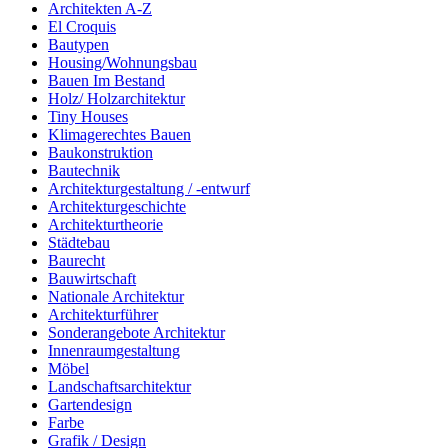
Architekten A-Z
El Croquis
Bautypen
Housing/Wohnungsbau
Bauen Im Bestand
Holz/ Holzarchitektur
Tiny Houses
Klimagerechtes Bauen
Baukonstruktion
Bautechnik
Architekturgestaltung / -entwurf
Architekturgeschichte
Architekturtheorie
Städtebau
Baurecht
Bauwirtschaft
Nationale Architektur
Architekturführer
Sonderangebote Architektur
Innenraumgestaltung
Möbel
Landschaftsarchitektur
Gartendesign
Farbe
Grafik / Design