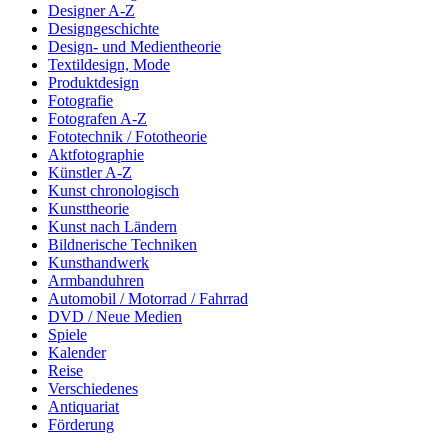
Designer A-Z
Designgeschichte
Design- und Medientheorie
Textildesign, Mode
Produktdesign
Fotografie
Fotografen A-Z
Fototechnik / Fototheorie
Aktfotographie
Künstler A-Z
Kunst chronologisch
Kunsttheorie
Kunst nach Ländern
Bildnerische Techniken
Kunsthandwerk
Armbanduhren
Automobil / Motorrad / Fahrrad
DVD / Neue Medien
Spiele
Kalender
Reise
Verschiedenes
Antiquariat
Förderung