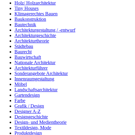
Holz/ Holzarchitektur
Tiny Houses
Klimagerechtes Bauen
Baukonstruktion
Bautechnik
Architekturgestaltung / -entwurf
Architekturgeschichte
Architekturtheorie
Städtebau
Baurecht
Bauwirtschaft
Nationale Architektur
Architekturführer
Sonderangebote Architektur
Innenraumgestaltung
Möbel
Landschaftsarchitektur
Gartendesign
Farbe
Grafik / Design
Designer A-Z
Designgeschichte
Design- und Medientheorie
Textildesign, Mode
Produktdesign