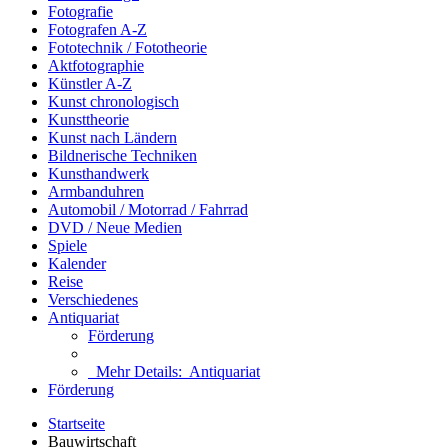
Fotografie
Fotografen A-Z
Fototechnik / Fototheorie
Aktfotographie
Künstler A-Z
Kunst chronologisch
Kunsttheorie
Kunst nach Ländern
Bildnerische Techniken
Kunsthandwerk
Armbanduhren
Automobil / Motorrad / Fahrrad
DVD / Neue Medien
Spiele
Kalender
Reise
Verschiedenes
Antiquariat
Förderung
Mehr Details:
Antiquariat
Förderung
Startseite
Bauwirtschaft