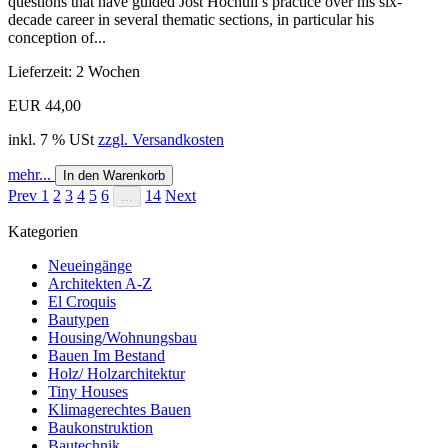
questions that have guided Jost Hochuli’s practice over his six-
decade career in several thematic sections, in particular his
conception of...
Lieferzeit: 2 Wochen
EUR 44,00
inkl. 7 % USt
zzgl. Versandkosten
mehr...
In den Warenkorb
Prev
1
2
3
4
5
6
14
Next
...
Kategorien
Neueingänge
Architekten A-Z
El Croquis
Bautypen
Housing/Wohnungsbau
Bauen Im Bestand
Holz/ Holzarchitektur
Tiny Houses
Klimagerechtes Bauen
Baukonstruktion
Bautechnik