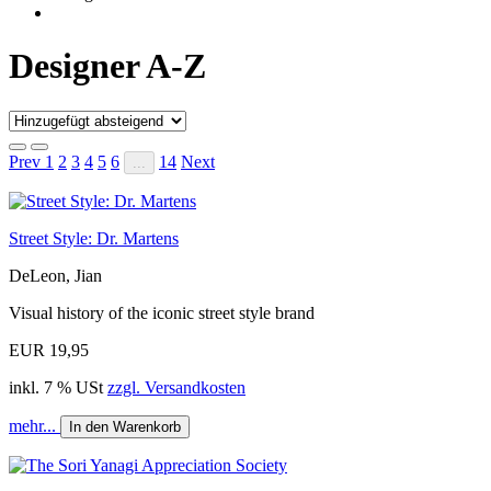
Designer A-Z
Prev
1
2
3
4
5
6
14
Next
...
Street Style: Dr. Martens
DeLeon, Jian
Visual history of the iconic street style brand
EUR 19,95
inkl. 7 % USt
zzgl. Versandkosten
mehr...
In den Warenkorb