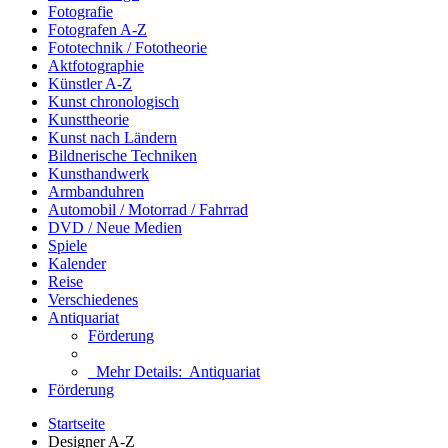
Fotografie
Fotografen A-Z
Fototechnik / Fototheorie
Aktfotographie
Künstler A-Z
Kunst chronologisch
Kunsttheorie
Kunst nach Ländern
Bildnerische Techniken
Kunsthandwerk
Armbanduhren
Automobil / Motorrad / Fahrrad
DVD / Neue Medien
Spiele
Kalender
Reise
Verschiedenes
Antiquariat
Förderung
Mehr Details:
Antiquariat
Förderung
Startseite
Designer A-Z