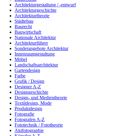
Architekturgestaltung / -entwurf
Architekturgeschichte
Architekturtheorie
Städtebau
Baurecht
Bauwirtschaft
Nationale Architektur
Architekturführer
Sonderangebote Architektur
Innenraumgestaltung
Möbel
Landschaftsarchitektur
Gartendesign
Farbe
Grafik / Design
Designer A-Z
Designgeschichte
Design- und Medientheorie
Textildesign, Mode
Produktdesign
Fotografie
Fotografen A-Z
Fototechnik / Fototheorie
Aktfotographie
Künstler A-Z