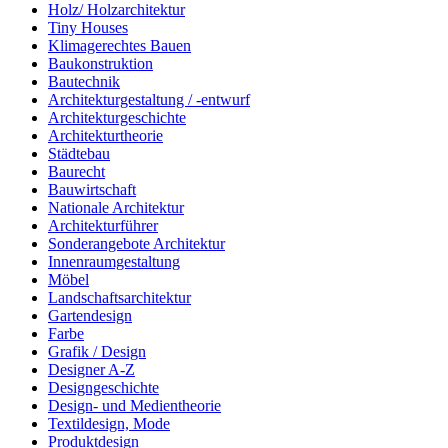
Holz/ Holzarchitektur
Tiny Houses
Klimagerechtes Bauen
Baukonstruktion
Bautechnik
Architekturgestaltung / -entwurf
Architekturgeschichte
Architekturtheorie
Städtebau
Baurecht
Bauwirtschaft
Nationale Architektur
Architekturführer
Sonderangebote Architektur
Innenraumgestaltung
Möbel
Landschaftsarchitektur
Gartendesign
Farbe
Grafik / Design
Designer A-Z
Designgeschichte
Design- und Medientheorie
Textildesign, Mode
Produktdesign