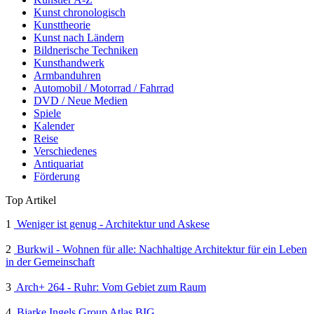
Kunst chronologisch
Kunsttheorie
Kunst nach Ländern
Bildnerische Techniken
Kunsthandwerk
Armbanduhren
Automobil / Motorrad / Fahrrad
DVD / Neue Medien
Spiele
Kalender
Reise
Verschiedenes
Antiquariat
Förderung
Top Artikel
1
Weniger ist genug - Architektur und Askese
2
Burkwil - Wohnen für alle: Nachhaltige Architektur für ein Leben
in der Gemeinschaft
3
Arch+ 264 - Ruhr: Vom Gebiet zum Raum
4
Bjarke Ingels Group Atlas BIG