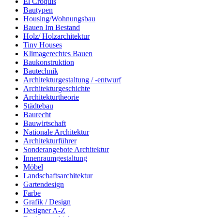
El Croquis
Bautypen
Housing/Wohnungsbau
Bauen Im Bestand
Holz/ Holzarchitektur
Tiny Houses
Klimagerechtes Bauen
Baukonstruktion
Bautechnik
Architekturgestaltung / -entwurf
Architekturgeschichte
Architekturtheorie
Städtebau
Baurecht
Bauwirtschaft
Nationale Architektur
Architekturführer
Sonderangebote Architektur
Innenraumgestaltung
Möbel
Landschaftsarchitektur
Gartendesign
Farbe
Grafik / Design
Designer A-Z