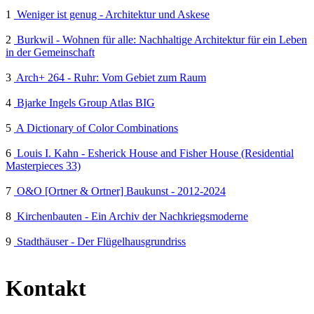
1
Weniger ist genug - Architektur und Askese
2
Burkwil - Wohnen für alle: Nachhaltige Architektur für ein Leben
in der Gemeinschaft
3
Arch+ 264 - Ruhr: Vom Gebiet zum Raum
4
Bjarke Ingels Group Atlas BIG
5
A Dictionary of Color Combinations
6
Louis I. Kahn - Esherick House and Fisher House (Residential
Masterpieces 33)
7
O&O [Ortner & Ortner] Baukunst - 2012-2024
8
Kirchenbauten - Ein Archiv der Nachkriegsmoderne
9
Stadthäuser - Der Flügelhausgrundriss
Kontakt