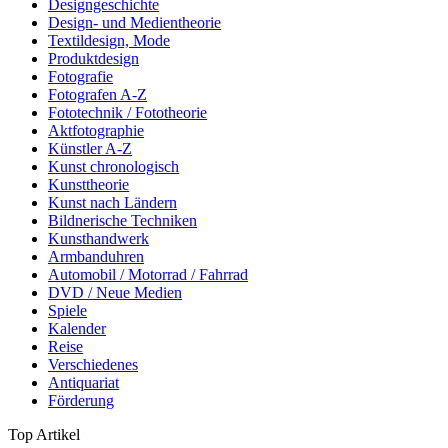
Designgeschichte
Design- und Medientheorie
Textildesign, Mode
Produktdesign
Fotografie
Fotografen A-Z
Fototechnik / Fototheorie
Aktfotographie
Künstler A-Z
Kunst chronologisch
Kunsttheorie
Kunst nach Ländern
Bildnerische Techniken
Kunsthandwerk
Armbanduhren
Automobil / Motorrad / Fahrrad
DVD / Neue Medien
Spiele
Kalender
Reise
Verschiedenes
Antiquariat
Förderung
Top Artikel