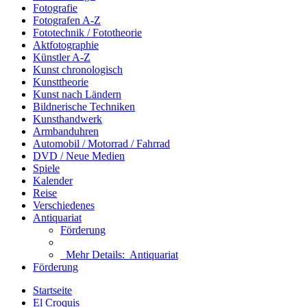
Fotografie
Fotografen A-Z
Fototechnik / Fototheorie
Aktfotographie
Künstler A-Z
Kunst chronologisch
Kunsttheorie
Kunst nach Ländern
Bildnerische Techniken
Kunsthandwerk
Armbanduhren
Automobil / Motorrad / Fahrrad
DVD / Neue Medien
Spiele
Kalender
Reise
Verschiedenes
Antiquariat
Förderung
Mehr Details:
Antiquariat
Förderung
Startseite
El Croquis