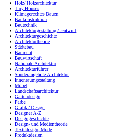
Holz/ Holzarchitektur
Tiny Houses
Klimagerechtes Bauen
Baukonstruktion
Bautechnik
Architekturgestaltung / -entwurf
Architekturgeschichte
Architekturtheorie
Städtebau
Baurecht
Bauwirtschaft
Nationale Architektur
Architekturführer
Sonderangebote Architektur
Innenraumgestaltung
Möbel
Landschaftsarchitektur
Gartendesign
Farbe
Grafik / Design
Designer A-Z
Designgeschichte
Design- und Medientheorie
Textildesign, Mode
Produktdesign