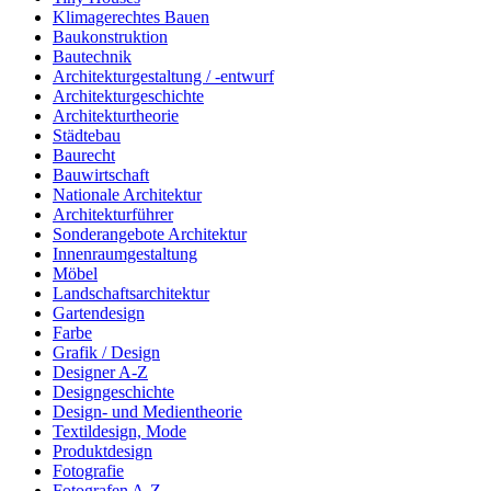
Klimagerechtes Bauen
Baukonstruktion
Bautechnik
Architekturgestaltung / -entwurf
Architekturgeschichte
Architekturtheorie
Städtebau
Baurecht
Bauwirtschaft
Nationale Architektur
Architekturführer
Sonderangebote Architektur
Innenraumgestaltung
Möbel
Landschaftsarchitektur
Gartendesign
Farbe
Grafik / Design
Designer A-Z
Designgeschichte
Design- und Medientheorie
Textildesign, Mode
Produktdesign
Fotografie
Fotografen A-Z