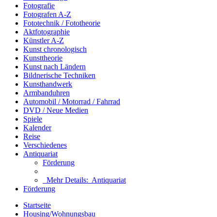
Fotografie
Fotografen A-Z
Fototechnik / Fototheorie
Aktfotographie
Künstler A-Z
Kunst chronologisch
Kunsttheorie
Kunst nach Ländern
Bildnerische Techniken
Kunsthandwerk
Armbanduhren
Automobil / Motorrad / Fahrrad
DVD / Neue Medien
Spiele
Kalender
Reise
Verschiedenes
Antiquariat
Förderung
Mehr Details:
Antiquariat
Förderung
Startseite
Housing/Wohnungsbau