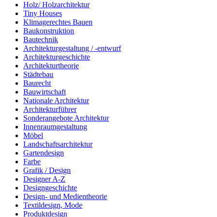
Holz/ Holzarchitektur
Tiny Houses
Klimagerechtes Bauen
Baukonstruktion
Bautechnik
Architekturgestaltung / -entwurf
Architekturgeschichte
Architekturtheorie
Städtebau
Baurecht
Bauwirtschaft
Nationale Architektur
Architekturführer
Sonderangebote Architektur
Innenraumgestaltung
Möbel
Landschaftsarchitektur
Gartendesign
Farbe
Grafik / Design
Designer A-Z
Designgeschichte
Design- und Medientheorie
Textildesign, Mode
Produktdesign