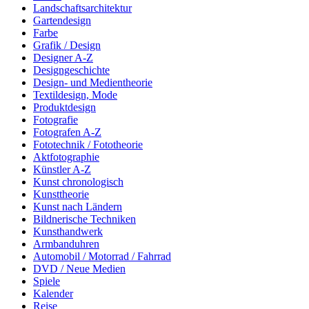
Landschaftsarchitektur
Gartendesign
Farbe
Grafik / Design
Designer A-Z
Designgeschichte
Design- und Medientheorie
Textildesign, Mode
Produktdesign
Fotografie
Fotografen A-Z
Fototechnik / Fototheorie
Aktfotographie
Künstler A-Z
Kunst chronologisch
Kunsttheorie
Kunst nach Ländern
Bildnerische Techniken
Kunsthandwerk
Armbanduhren
Automobil / Motorrad / Fahrrad
DVD / Neue Medien
Spiele
Kalender
Reise