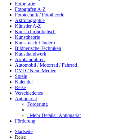
Fotografie
Fotografen A-Z
Fototechnik / Fototheorie
Aktfotographie
Künstler A-Z
Kunst chronologisch
Kunsttheorie
Kunst nach Ländern
Bildnerische Techniken
Kunsthandwerk
Armbanduhren
Automobil / Motorrad / Fahrrad
DVD / Neue Medien
Spiele
Kalender
Reise
Verschiedenes
Antiquariat
Förderung
Mehr Details:
Antiquariat
Förderung
Startseite
Reise