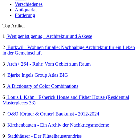
Verschiedenes
Antiquariat
Förderung
Top Artikel
1
Weniger ist genug - Architektur und Askese
2
Burkwil - Wohnen für alle: Nachhaltige Architektur für ein Leben
in der Gemeinschaft
3
Arch+ 264 - Ruhr: Vom Gebiet zum Raum
4
Bjarke Ingels Group Atlas BIG
5
A Dictionary of Color Combinations
6
Louis I. Kahn - Esherick House and Fisher House (Residential
Masterpieces 33)
7
O&O [Ortner & Ortner] Baukunst - 2012-2024
8
Kirchenbauten - Ein Archiv der Nachkriegsmoderne
9
Stadthäuser - Der Flügelhausgrundriss