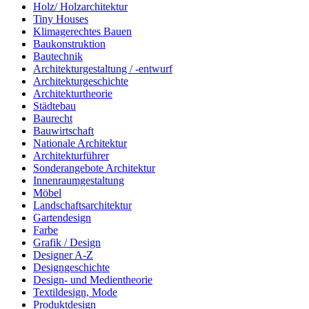
Holz/ Holzarchitektur
Tiny Houses
Klimagerechtes Bauen
Baukonstruktion
Bautechnik
Architekturgestaltung / -entwurf
Architekturgeschichte
Architekturtheorie
Städtebau
Baurecht
Bauwirtschaft
Nationale Architektur
Architekturführer
Sonderangebote Architektur
Innenraumgestaltung
Möbel
Landschaftsarchitektur
Gartendesign
Farbe
Grafik / Design
Designer A-Z
Designgeschichte
Design- und Medientheorie
Textildesign, Mode
Produktdesign