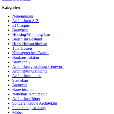
Kategorien
Neueingänge
Architekten A-Z
El Croquis
Bautypen
Housing/Wohnungsbau
Bauen Im Bestand
Holz/ Holzarchitektur
Tiny Houses
Klimagerechtes Bauen
Baukonstruktion
Bautechnik
Architekturgestaltung / -entwurf
Architekturgeschichte
Architekturtheorie
Städtebau
Baurecht
Bauwirtschaft
Nationale Architektur
Architekturführer
Sonderangebote Architektur
Innenraumgestaltung
Möbel